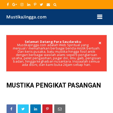
×
Selamat Datang Para Saudaraku
MustikaJingga.com adalah Web Spiritual yang
menjual / memaharkan berbagai benda mistik bertuah.
Dari keris pusaka, batu mustika hingga fosil antik
dengan berbagai wasilah alami seperti penglarisan
usaha, pelet pengasihan, pagar diri, ilmu gaib, pengisian
badan, hingga keghaiban nusantara. Insyaalah semua
ada disini, dan kami buka 24jam setiap hari.
MUSTIKA PENGIKAT PASANGAN