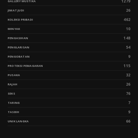
1279
GALLERY MUSTIKA
26
JIMAT JUDI
462
KOLEKSI PRIBADI
10
MINYAK
148
PENGASIHAN
54
PENGLARISAN
9
PENGOBATAN
115
PROTEKSI PEMAGARAN
32
PUSAKA
26
RAJAH
76
SEKS
7
TARING
9
TASBIH
66
UNIK LANGKA