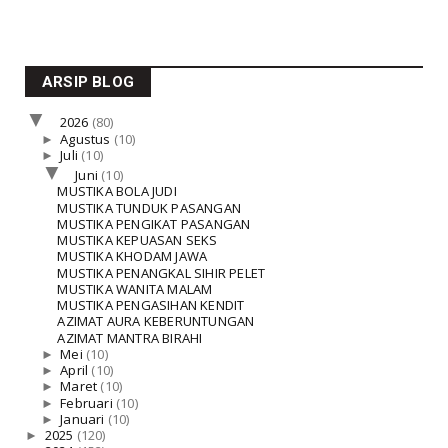
ARSIP BLOG
▼
2026
(80)
►
Agustus
(10)
►
Juli
(10)
▼
Juni
(10)
MUSTIKA BOLA JUDI
MUSTIKA TUNDUK PASANGAN
MUSTIKA PENGIKAT PASANGAN
MUSTIKA KEPUASAN SEKS
MUSTIKA KHODAM JAWA
MUSTIKA PENANGKAL SIHIR PELET
MUSTIKA WANITA MALAM
MUSTIKA PENGASIHAN KENDIT
AZIMAT AURA KEBERUNTUNGAN
AZIMAT MANTRA BIRAHI
►
Mei
(10)
►
April
(10)
►
Maret
(10)
►
Februari
(10)
►
Januari
(10)
►
2025
(120)