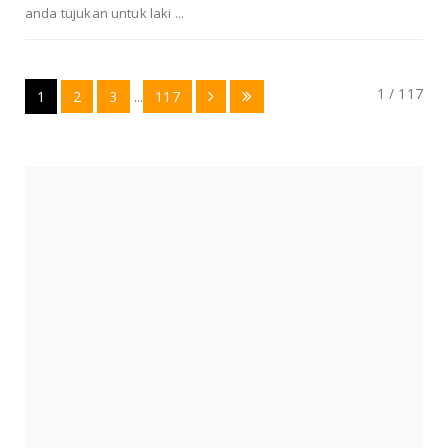
anda tujukan untuk laki ...
1 / 117
1
2
3
...
117
ARSIP BLOG
►
2026
(80)
►
2025
(120)
►
2024
(152)
▼
2023
(110)
►
Desember
(12)
►
November
(10)
▼
Oktober
(10)
MUSTIKA JIMAT JUDI
MUSTIKA KHUSUS PEMAGARAN
MUSTIKA PEMILIHAN JABATAN
LIONTIN TARING BERUANG
MUSTIKA PENGHANCUR HUBUNGAN
MUSTIKA GELIGA LINSANG
MUSTIKA PELET JARAK JAUH