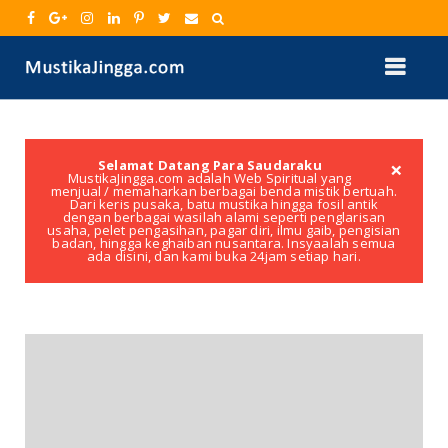
×
Selamat Datang Para Saudaraku
MustikaJingga.com adalah Web Spiritual yang
menjual / memaharkan berbagai benda mistik bertuah.
Dari keris pusaka, batu mustika hingga fosil antik
dengan berbagai wasilah alami seperti penglarisan
usaha, pelet pengasihan, pagar diri, ilmu gaib, pengisian
badan, hingga keghaiban nusantara. Insyaalah semua
ada disini, dan kami buka 24jam setiap hari.