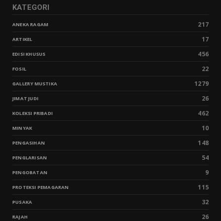
KATEGORI
217
ANEKA RAGAM
17
ARTIKEL
456
EDISI KHUSUS
22
FOSIL
1279
GALLERY MUSTIKA
26
JIMAT JUDI
462
KOLEKSI PRIBADI
10
MINYAK
148
PENGASIHAN
54
PENGLARISAN
9
PENGOBATAN
115
PROTEKSI PEMAGARAN
32
PUSAKA
26
RAJAH