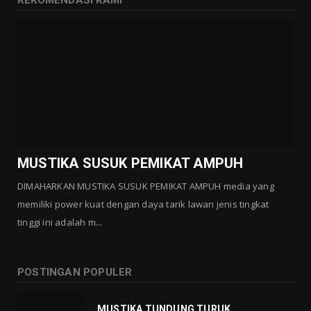
MUSTIKA LANGGENG PERNIKAHAN
Agustus 01, 2026
GALLERY MUSTIKA
MUSTIKA KHODAM SURO
Agustus 01, 2026
GALLERY MUSTIKA
MUSTIKA MANTRA CINTA
Agustus 01, 2026
MUSTIKA SUSUK PEMIKAT AMPUH
DIMAHARKAN MUSTIKA SUSUK PEMIKAT AMPUH media yang
memiliki power kuat dengan daya tarik lawan jenis tingkat
tinggi ini adalah m...
POSTINGAN POPULER
MUSTIKA TUNDUNG TURUK