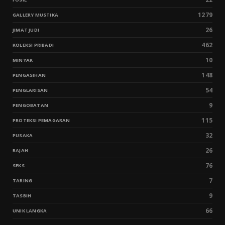
1279
GALLERY MUSTIKA
26
JIMAT JUDI
462
KOLEKSI PRIBADI
10
MINYAK
148
PENGASIHAN
54
PENGLARISAN
9
PENGOBATAN
115
PROTEKSI PEMAGARAN
32
PUSAKA
26
RAJAH
76
SEKS
7
TARING
9
TASBIH
66
UNIK LANGKA