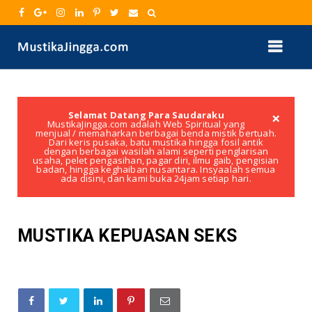
×
Selamat Datang Para Saudaraku
MustikaJingga.com adalah Web Spiritual yang
menjual / memaharkan berbagai benda mistik bertuah.
Dari keris pusaka, batu mustika hingga fosil antik
dengan berbagai wasilah alami seperti penglarisan
usaha, pelet pengasihan, pagar diri, ilmu gaib, pengisian
badan, hingga keghaiban nusantara. Insyaalah semua
ada disini, dan kami buka 24jam setiap hari.
MUSTIKA KEPUASAN SEKS