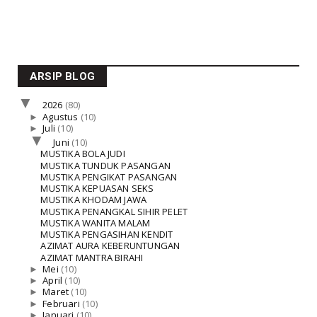
ARSIP BLOG
▼
2026
(80)
►
Agustus
(10)
►
Juli
(10)
▼
Juni
(10)
MUSTIKA BOLA JUDI
MUSTIKA TUNDUK PASANGAN
MUSTIKA PENGIKAT PASANGAN
MUSTIKA KEPUASAN SEKS
MUSTIKA KHODAM JAWA
MUSTIKA PENANGKAL SIHIR PELET
MUSTIKA WANITA MALAM
MUSTIKA PENGASIHAN KENDIT
AZIMAT AURA KEBERUNTUNGAN
AZIMAT MANTRA BIRAHI
►
Mei
(10)
►
April
(10)
►
Maret
(10)
►
Februari
(10)
►
Januari
(10)