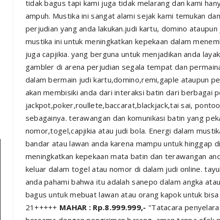
tidak bagus tapi kami juga tidak melarang dan kami hany
ampuh. Mustika ini sangat alami sejak kami temukan
perjudian yang anda lakukan.judi kartu, domino ataupun j
mustika ini untuk meningkatkan kepekaan dalam menemb
juga capjikia. yang berguna untuk menjadikan anda laya
gambler di arena perjudian segala tempat dan permai
dalam bermain judi kartu,domino,remi,gaple ataupun per
akan membisiki anda dari interaksi batin dari berbagai p
jackpot,poker,roullete,baccarat,blackjack,tai sai, pont
sebagainya. terawangan dan komunikasi batin yang p
nomor,togel,capjikia atau judi bola. Energi dalam mustik
bandar atau lawan anda karena mampu untuk hinggap di
meningkatkan kepekaan mata batin dan terawangan an
keluar dalam togel atau nomor di dalam judi online. ta
anda pahami bahwa itu adalah sanepo dalam angka atau h
bagus untuk mebuat lawan atau orang kapok untuk bisa
21+++++
MAHAR : Rp.8.999.999,-
"Tatacara penyelar