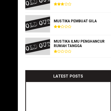
MUSTIKA PEMBUAT GILA
MUSTIKA ILMU PENGHANCUR
RUMAH TANGGA
LATEST POSTS