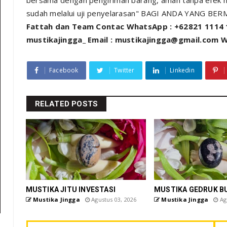
bersama dengan pengiriman barang, aman tanpa efek ne
sudah melalui uji penyelarasan" BAGI ANDA YANG B
Fattah dan Team Contac WhatsApp : +62821 1114 1
mustikajingga_ Email : mustikajingga@gmail.com 
Facebook
Twitter
Linkedin
RELATED POSTS
MUSTIKA JITU INVESTASI
MUSTIKA GEDRUK B
Mustika Jingga
Agustus 03, 2026
Mustika Jingga
Agu