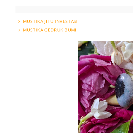
MUSTIKA JITU INVESTASI
MUSTIKA GEDRUK BUMI