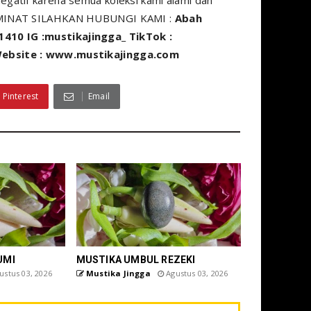
gatif karena semua koleksi kami alami dan
ERMINAT SILAHKAN HUBUNGI KAMI :
Abah
410 IG :mustikajingga_ TikTok :
Website : www.mustikajingga.com
Pinterest
Email
UMI
MUSTIKA UMBUL REZEKI
stus 03, 2026
Mustika Jingga
Agustus 03, 2026