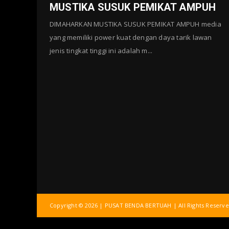
MUSTIKA SUSUK PEMIKAT AMPUH
DIMAHARKAN MUSTIKA SUSUK PEMIKAT AMPUH media
yang memiliki power kuat dengan daya tarik lawan
jenis tingkat tinggi ini adalah m...
Copyright ©
2026 | PUSAT BENDA BERTUAH | All Rights Reserv