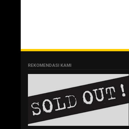
REKOMENDASI KAMI