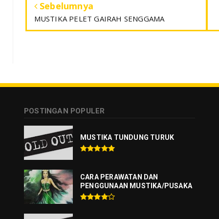
Sebelumnya
MUSTIKA PELET GAIRAH SENGGAMA
POSTINGAN POPULER
MUSTIKA TUNDUNG TURUK
CARA PERAWATAN DAN
PENGGUNAAN MUSTIKA/PUSAKA