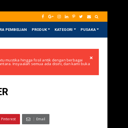
RA PEMBELIAN
PRODUK
KATEGORI
PUSAKA
×
tu mustika hingga fosil antik dengan berbagai
santara. Insyaalah semua ada disini, dan kami buka
ER
Pinterest
Email