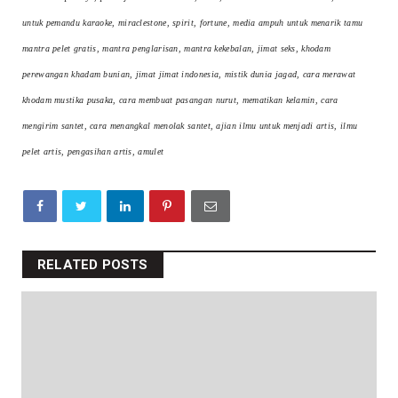
untuk pemandu karaoke, miraclestone, spirit, fortune, media ampuh untuk menarik tamu
mantra pelet gratis, mantra penglarisan, mantra kekebalan, jimat seks, khodam
perewangan khadam bunian, jimat jimat indonesia, mistik dunia jagad, cara merawat
khodam mustika pusaka, cara membuat pasangan nurut, mematikan kelamin, cara
mengirim santet, cara menangkal menolak santet, ajian ilmu untuk menjadi artis, ilmu
pelet artis, pengasihan artis, amulet
RELATED POSTS