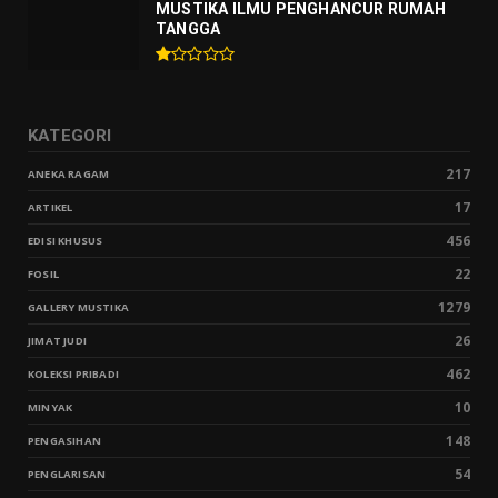
MUSTIKA ILMU PENGHANCUR RUMAH
TANGGA
KATEGORI
217
ANEKA RAGAM
17
ARTIKEL
456
EDISI KHUSUS
22
FOSIL
1279
GALLERY MUSTIKA
26
JIMAT JUDI
462
KOLEKSI PRIBADI
10
MINYAK
148
PENGASIHAN
54
PENGLARISAN