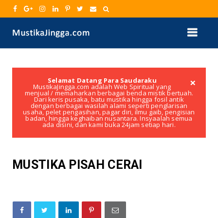
×
Selamat Datang Para Saudaraku
MustikaJingga.com adalah Web Spiritual yang
menjual / memaharkan berbagai benda mistik bertuah.
Dari keris pusaka, batu mustika hingga fosil antik
dengan berbagai wasilah alami seperti penglarisan
usaha, pelet pengasihan, pagar diri, ilmu gaib, pengisian
badan, hingga keghaiban nusantara. Insyaalah semua
ada disini, dan kami buka 24jam setiap hari.
MUSTIKA PISAH CERAI