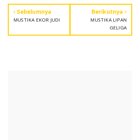
Sebelumnya
Berikutnya
MUSTIKA EKOR JUDI
MUSTIKA LIPAN
GELIGA
ARSIP BLOG
►
2026
(80)
►
2025
(120)
▼
2024
(152)
►
Desember
(12)
►
November
(10)
►
Oktober
(11)
►
September
(13)
►
Agustus
(13)
►
Juli
(15)
►
Juni
(13)
►
Mei
(13)