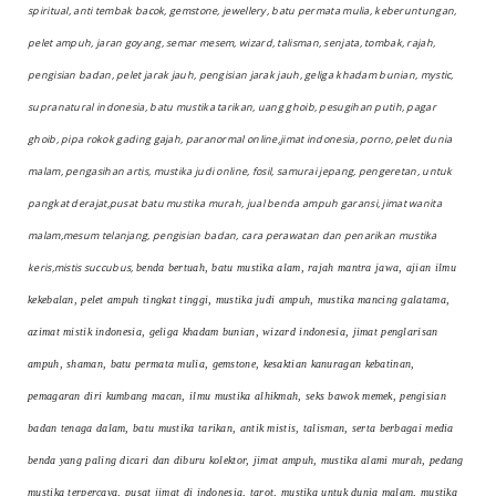
spiritual, anti tembak bacok, gemstone, jewellery, batu permata mulia, keberuntungan,
pelet ampuh, jaran goyang, semar mesem, wizard, talisman, senjata, tombak, rajah,
pengisian badan, pelet jarak jauh, pengisian jarak jauh, geliga khadam bunian, mystic,
supranatural indonesia, batu mustika tarikan, uang ghoib, pesugihan putih, pagar
ghoib, pipa rokok gading gajah, paranormal online,jimat indonesia, porno, pelet dunia
malam, pengasihan artis, mustika judi online, fosil, samurai jepang, pengeretan, untuk
pangkat derajat,pusat batu mustika murah, jual benda ampuh garansi, jimat wanita
malam,mesum telanjang, pengisian badan, cara perawatan dan penarikan mustika
keris,mistis succubus,
benda bertuah, batu mustika alam, rajah mantra jawa, ajian ilmu
kekebalan, pelet ampuh tingkat tinggi, mustika judi ampuh, mustika mancing galatama,
azimat mistik indonesia, geliga khadam bunian, wizard indonesia, jimat penglarisan
ampuh, shaman, batu permata mulia, gemstone, kesaktian kanuragan kebatinan,
pemagaran diri kumbang macan, ilmu mustika alhikmah, seks bawok memek, pengisian
badan tenaga dalam, batu mustika tarikan, antik mistis, talisman, serta berbagai media
benda yang paling dicari dan diburu kolektor, jimat ampuh, mustika alami murah, pedang
mustika terpercaya, pusat jimat di indonesia, tarot, mustika untuk dunia malam, mustika