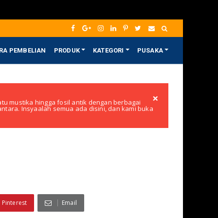
RA PEMBELIAN
PRODUK
KATEGORI
PUSAKA
×
tu mustika hingga fosil antik dengan berbagai
santara. Insyaalah semua ada disini, dan kami buka
Pinterest
Email