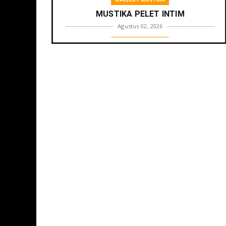
MUSTIKA PELET INTIM
Agustus 02, 2026
GALLERY MUSTIKA
MUSTIKA ZONA PENGLARIS
Agustus 01, 2026
GALLERY MUSTIKA
MUSTIKA LANGGENG PERNIKAHAN
Agustus 01, 2026
GALLERY MUSTIKA
MUSTIKA KHODAM SURO
Agustus 01, 2026
GALLERY MUSTIKA
MUSTIKA MANTRA CINTA
Agustus 01, 2026