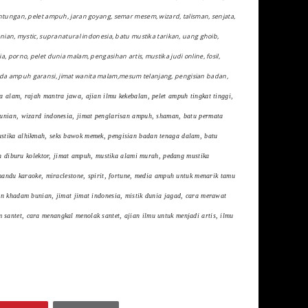
untungan, pelet ampuh, jaran goyang, semar mesem, wizard, talisman, senjata,
nian, mystic, supranatural indonesia, batu mustika tarikan, uang ghoib,
 porno, pelet dunia malam, pengasihan artis, mustika judi online, fosil,
nda ampuh garansi, jimat wanita malam,mesum telanjang, pengisian badan,
a alam, rajah mantra jawa, ajian ilmu kekebalan, pelet ampuh tingkat tinggi,
bunian, wizard indonesia, jimat penglarisan ampuh, shaman, batu permata
stika alhikmah, seks bawok memek, pengisian badan tenaga dalam, batu
an diburu kolektor, jimat ampuh, mustika alami murah, pedang mustika
mandu karaoke, miraclestone, spirit, fortune, media ampuh untuk menarik tamu
an khadam bunian, jimat jimat indonesia, mistik dunia jagad, cara merawat
antet, cara menangkal menolak santet, ajian ilmu untuk menjadi artis, ilmu