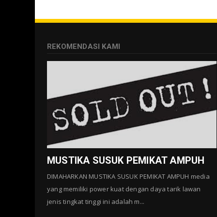
REKOMENDASI KAMI
MUSTIKA SUSUK PEMIKAT AMPUH
DIMAHARKAN MUSTIKA SUSUK PEMIKAT AMPUH media
yang memiliki power kuat dengan daya tarik lawan
jenis tingkat tinggi ini adalah m...