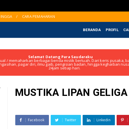
 JINGGA
CARA PEMAHARAN
BERANDA
PROFIL
CA
Selamat Datang Para Saudaraku
ual / memaharkan berbagai benda mistik bertuah. Dari keris pusaka, ba
ngasihan, pagar diri, ilmu gaib, pengisian badan, hingga keghaiban nu
24jam setiap hari.
MUSTIKA LIPAN GELIGA
Facebook
Twitter
Linkedin