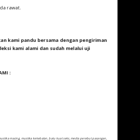
da rawat.
kan kami pandu bersama dengan pengiriman
ksi kami alami dan sudah melalui uji
MI :
mustika macing, mustika kekebalan, batu kuat seks, media perebut pasangan,