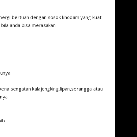
energi bertuah dengan sosok khodam yang kuat
 bila anda bisa merasakan.
punya
rkena sengatan kalajengking,lipan,serangga atau
nnya.
oib