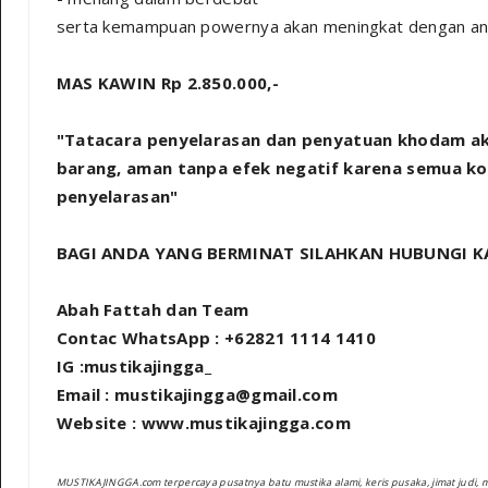
serta kemampuan powernya akan meningkat dengan an
MAS KAWIN Rp 2.850.000,-
"Tatacara penyelarasan dan penyatuan khodam a
barang, aman tanpa efek negatif karena semua kole
penyelarasan"
BAGI ANDA YANG BERMINAT SILAHKAN HUBUNGI KA
Abah Fattah dan Team
Contac WhatsApp : +62821 1114 1410
IG :mustikajingga_
Email : mustikajingga@gmail.com
Website : www.mustikajingga.com
MUSTIKAJINGGA.com terpercaya pusatnya batu mustika alami, keris pusaka, jimat judi, 