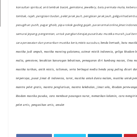
konsultan spiritual, anti tembak bacok, gemstone, jewellery, batu permata mulia, keber
tombak, rajah, pengisian badan, pelet jarak jauh, pengisian jarak jauh, geliga khadam bu
pesugihan putih, pagar ghoib, pipa rokok gading gajah, paranormal online,jimat indonesia,
samurai jepang, pengeretan, untuk pangkat derajat,pusat batu mustika murah, jual be
cara perawatan dan penarikan mustika keris,mistis succubus,
benda bertuah, batu mustik
mustika judi ampuh, mustika mancing galatama, azimat mistik indonesia, geliga khadam 
mulia, gemstone, kesaktian kanuragan kebatinan, pemagaran diri kumbang macan, ilmu mu
mustika tarikan, antik mistis, talisman, serta berbagai media benda yang paling dicari d
terpercaya, pusat jimat di indonesia, tarot, mustika untuk dunia malam, mustika untuk pe
mantra pelet gratis, mantra penglarisan, mantra kekebalan, jimat seks, khodam perewang
khodam mustika pusaka, cara membuat pasangan nurut, mematikan kelamin, cara mengirim s
pelet artis, pengasihan artis, amulet