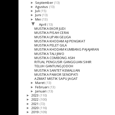
►
September
(13)
►
Agustus
(13)
►
Juli
(15)
►
Juni
(13)
►
Mei
(13)
▼
April
(13)
MUSTIKA EKOR JUDI
MUSTIKA PISAH CERAI
MUSTIKA LIPAN GELIGA
MUSTIKA KHODAM AJI PENGIKAT
MUSTIKA PELET GILA
MUSTIKA KHODAM KUMBANG PAJAJARAN
MUSTIKA TALI JIWO
MUSTIKA COMBONG ASIH
RITUAL PENGUSIR GANGGUAN SIHIR
TELUH GANTUNG JODOH
MUSTIKA SANTET KEMALUAN
MUSTIKA PAMOR SENOPATI
AZIMAT MISTIK SAPU JAGAT
►
Maret
(13)
►
Februari
(13)
►
Januari
(13)
►
2023
(110)
►
2022
(100)
►
2021
(72)
►
2020
(116)
►
2019
(109)