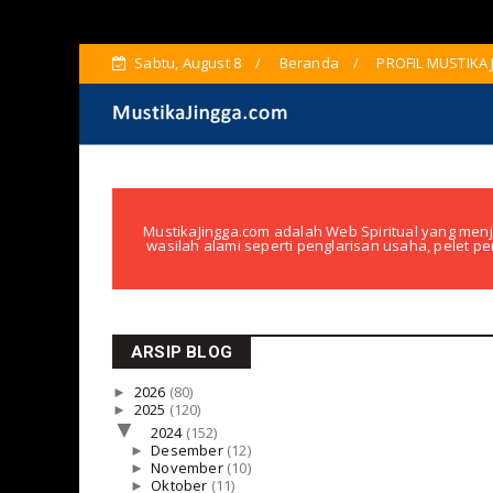
Sabtu, August 8
Beranda
PROFIL MUSTIKA
MustikaJingga.com adalah Web Spiritual yang menj
wasilah alami seperti penglarisan usaha, pelet pe
ARSIP BLOG
►
2026
(80)
►
2025
(120)
▼
2024
(152)
►
Desember
(12)
►
November
(10)
►
Oktober
(11)