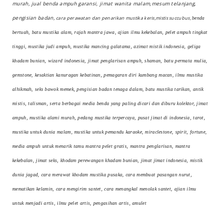
murah, jual benda ampuh garansi, jimat wanita malam,mesum telanjang,
pengisian badan,
cara perawatan dan penarikan mustika keris,mistis succubus,
benda
bertuah, batu mustika alam, rajah mantra jawa, ajian ilmu kekebalan, pelet ampuh tingkat
tinggi, mustika judi ampuh, mustika mancing galatama, azimat mistik indonesia, geliga
khadam bunian, wizard indonesia, jimat penglarisan ampuh, shaman, batu permata mulia,
gemstone, kesaktian kanuragan kebatinan, pemagaran diri kumbang macan, ilmu mustika
alhikmah, seks bawok memek, pengisian badan tenaga dalam, batu mustika tarikan, antik
mistis, talisman, serta berbagai media benda yang paling dicari dan diburu kolektor, jimat
ampuh, mustika alami murah, pedang mustika terpercaya, pusat jimat di indonesia, tarot,
mustika untuk dunia malam, mustika untuk pemandu karaoke, miraclestone, spirit, fortune,
media ampuh untuk menarik tamu mantra pelet gratis, mantra penglarisan, mantra
kekebalan, jimat seks, khodam perewangan khadam bunian, jimat jimat indonesia, mistik
dunia jagad, cara merawat khodam mustika pusaka, cara membuat pasangan nurut,
mematikan kelamin, cara mengirim santet, cara menangkal menolak santet, ajian ilmu
untuk menjadi artis, ilmu pelet artis, pengasihan artis, amulet