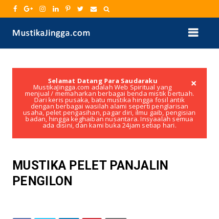
×
Selamat Datang Para Saudaraku
MustikaJingga.com adalah Web Spiritual yang
menjual / memaharkan berbagai benda mistik bertuah.
Dari keris pusaka, batu mustika hingga fosil antik
dengan berbagai wasilah alami seperti penglarisan
usaha, pelet pengasihan, pagar diri, ilmu gaib, pengisian
badan, hingga keghaiban nusantara. Insyaalah semua
ada disini, dan kami buka 24jam setiap hari.
MUSTIKA PELET PANJALIN
PENGILON