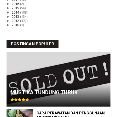
►
2016
(2)
►
2015
(56)
►
2014
(108)
►
2013
(134)
►
2012
(377)
►
2010
(1)
POSTINGAN POPULER
MUSTIKA TUNDUNG TURUK
CARA PERAWATAN DAN PENGGUNAAN