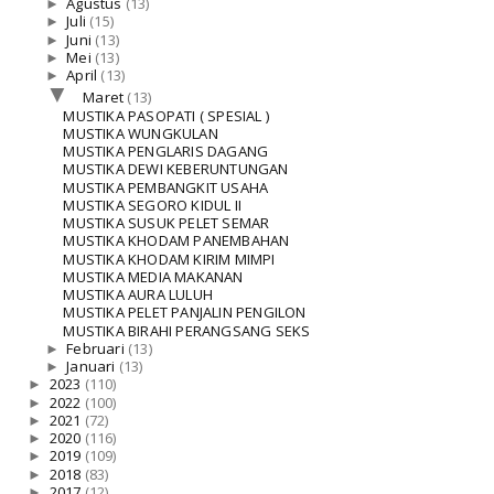
►
Agustus
(13)
►
Juli
(15)
►
Juni
(13)
►
Mei
(13)
►
April
(13)
▼
Maret
(13)
MUSTIKA PASOPATI ( SPESIAL )
MUSTIKA WUNGKULAN
MUSTIKA PENGLARIS DAGANG
MUSTIKA DEWI KEBERUNTUNGAN
MUSTIKA PEMBANGKIT USAHA
MUSTIKA SEGORO KIDUL II
MUSTIKA SUSUK PELET SEMAR
MUSTIKA KHODAM PANEMBAHAN
MUSTIKA KHODAM KIRIM MIMPI
MUSTIKA MEDIA MAKANAN
MUSTIKA AURA LULUH
MUSTIKA PELET PANJALIN PENGILON
MUSTIKA BIRAHI PERANGSANG SEKS
►
Februari
(13)
►
Januari
(13)
►
2023
(110)
►
2022
(100)
►
2021
(72)
►
2020
(116)
►
2019
(109)
►
2018
(83)
►
2017
(12)