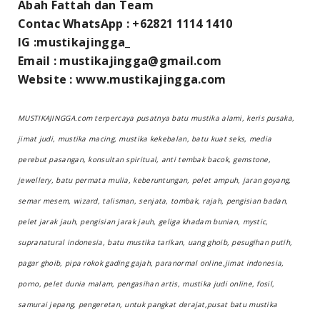
Abah Fattah dan Team
Contac WhatsApp : +62821 1114 1410
IG :mustikajingga_
Email : mustikajingga@gmail.com
Website : www.mustikajingga.com
MUSTIKAJINGGA.com terpercaya pusatnya batu mustika alami, keris pusaka,
jimat judi, mustika macing, mustika kekebalan, batu kuat seks, media
perebut pasangan, konsultan spiritual, anti tembak bacok, gemstone,
jewellery, batu permata mulia, keberuntungan, pelet ampuh, jaran goyang,
semar mesem, wizard, talisman, senjata, tombak, rajah, pengisian badan,
pelet jarak jauh, pengisian jarak jauh, geliga khadam bunian, mystic,
supranatural indonesia, batu mustika tarikan, uang ghoib, pesugihan putih,
pagar ghoib, pipa rokok gading gajah, paranormal online,jimat indonesia,
porno, pelet dunia malam, pengasihan artis, mustika judi online, fosil,
samurai jepang, pengeretan, untuk pangkat derajat,pusat batu mustika