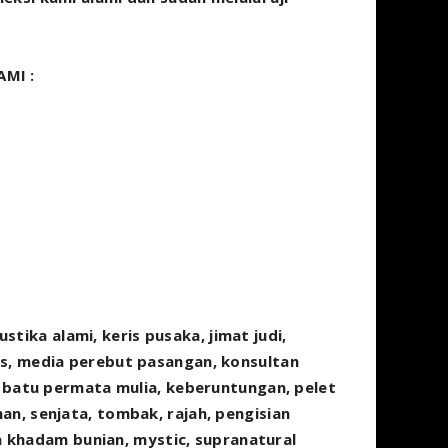
MI :
ka alami, keris pusaka, jimat judi,
ks, media perebut pasangan, konsultan
, batu permata mulia, keberuntungan, pelet
n, senjata, tombak, rajah, pengisian
iga khadam bunian, mystic, supranatural