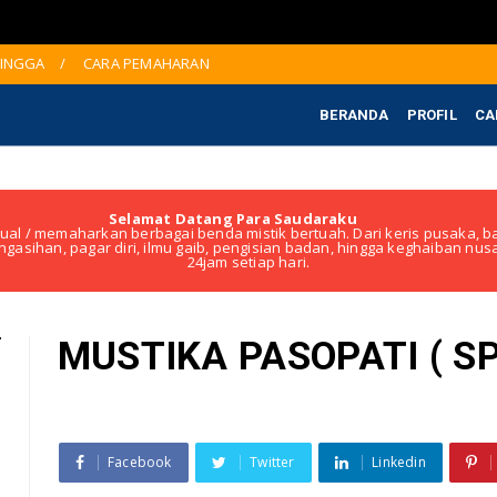
JINGGA
CARA PEMAHARAN
BERANDA
PROFIL
CA
Selamat Datang Para Saudaraku
ual / memaharkan berbagai benda mistik bertuah. Dari keris pusaka, ba
ngasihan, pagar diri, ilmu gaib, pengisian badan, hingga keghaiban nu
24jam setiap hari.
MUSTIKA PASOPATI ( SP
Facebook
Twitter
Linkedin