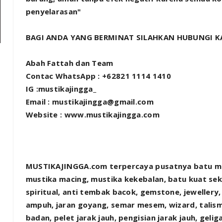
penyelarasan"
BAGI ANDA YANG BERMINAT SILAHKAN HUBUNGI KA
Abah Fattah dan Team
Contac WhatsApp : +62821 1114 1410
IG :mustikajingga_
Email : mustikajingga@gmail.com
Website : www.mustikajingga.com
MUSTIKAJINGGA.com terpercaya pusatnya batu musti
mustika macing, mustika kekebalan, batu kuat se
spiritual, anti tembak bacok, gemstone, jewellery
ampuh, jaran goyang, semar mesem, wizard, talisma
badan, pelet jarak jauh, pengisian jarak jauh, gel