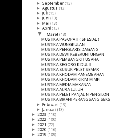
►
September
(13)
►
Agustus
(13)
►
Juli
(15)
►
Juni
(13)
►
Mei
(13)
►
April
(13)
▼
Maret
(13)
MUSTIKA PASOPATI ( SPESIAL )
MUSTIKA WUNGKULAN
MUSTIKA PENGLARIS DAGANG
MUSTIKA DEWI KEBERUNTUNGAN
MUSTIKA PEMBANGKIT USAHA
MUSTIKA SEGORO KIDUL II
MUSTIKA SUSUK PELET SEMAR
MUSTIKA KHODAM PANEMBAHAN
MUSTIKA KHODAM KIRIM MIMPI
MUSTIKA MEDIA MAKANAN
MUSTIKA AURA LULUH
MUSTIKA PELET PANJALIN PENGILON
MUSTIKA BIRAHI PERANGSANG SEKS
►
Februari
(13)
►
Januari
(13)
►
2023
(110)
►
2022
(100)
►
2021
(72)
►
2020
(116)
►
2019
(109)