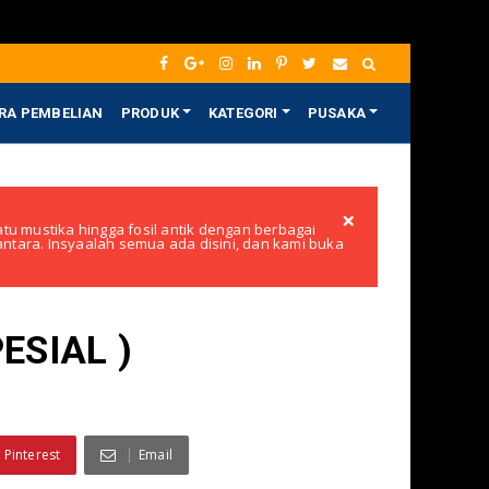
RA PEMBELIAN
PRODUK
KATEGORI
PUSAKA
×
tu mustika hingga fosil antik dengan berbagai
santara. Insyaalah semua ada disini, dan kami buka
ESIAL )
Pinterest
Email