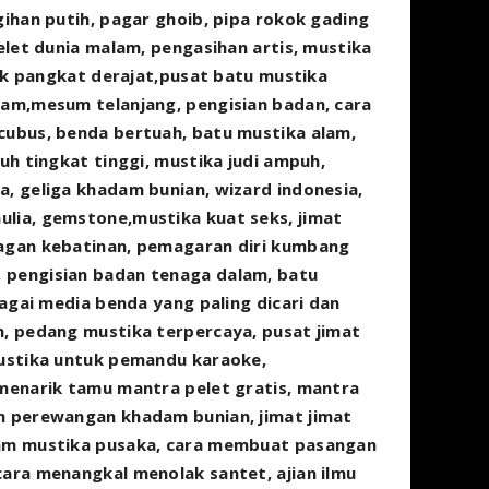
gihan putih, pagar ghoib, pipa rokok gading
elet dunia malam, pengasihan artis, mustika
tuk pangkat derajat,pusat batu mustika
lam,mesum telanjang, pengisian badan, cara
cubus, benda bertuah, batu mustika alam,
uh tingkat tinggi, mustika judi ampuh,
a, geliga khadam bunian, wizard indonesia,
lia, gemstone,mustika kuat seks, jimat
ragan kebatinan, pemagaran diri kumbang
 pengisian badan tenaga dalam, batu
bagai media benda yang paling dicari dan
h, pedang mustika terpercaya, pusat jimat
mustika untuk pemandu karaoke,
 menarik tamu mantra pelet gratis, mantra
am perewangan khadam bunian, jimat jimat
dam mustika pusaka, cara membuat pasangan
cara menangkal menolak santet, ajian ilmu