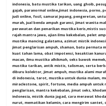
indonesia, batu mustika tarikan, uang ghoib, pesu
gajah, paranormal online,jimat indonesia, porno, p
judi online, fosil, samurai jepang, pengeretan, un
murah, jual benda ampuh garansi, jimat wanita ma
perawatan dan penarikan mustika keris,mistis suc
rajah mantra jawa, ajian ilmu kekebalan, pelet amp
mustika mancing galatama, azimat mistik indonesi
jimat penglarisan ampuh, shaman, batu permata mu
kuat tahan lama, obat impotensi, kesaktian kanu
macan, ilmu mustika alhikmah, seks bawok memek,
mustika tarikan, antik mistis, talisman, serta ber
diburu kolektor, jimat ampuh, mustika alami mura
di indonesia, tarot, mustika untuk dunia malam, 
miraclestone, spirit, fortune, media ampuh untuk
penglarisan, mantra kekebalan, jimat seks, khod
indonesia, mistik dunia jagad, cara merawat kho
nurut, mematikan kelamin, cara mengirim santet, 