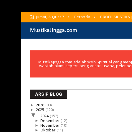
Jumat, August 7
Beranda
PROFIL MUSTIKA 
MustikaJingga.com adalah Web Spiritual yang menj
wasilah alami seperti penglarisan usaha, pelet pe
ARSIP BLOG
►
2026
(80)
►
2025
(120)
▼
2024
(152)
►
Desember
(12)
►
November
(10)
►
Oktober
(11)