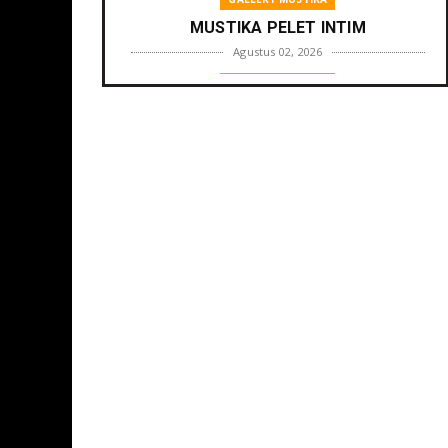
MUSTIKA PELET INTIM
Agustus 02, 2026
GALLERY MUSTIKA
MUSTIKA ZONA PENGLARIS
Agustus 01, 2026
GALLERY MUSTIKA
MUSTIKA LANGGENG PERNIKAHAN
Agustus 01, 2026
GALLERY MUSTIKA
MUSTIKA KHODAM SURO
Agustus 01, 2026
GALLERY MUSTIKA
MUSTIKA MANTRA CINTA
Agustus 01, 2026