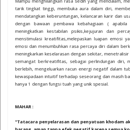
Mampu menghilangkan rasa sedih yang mendalam, memb
tarik tingkat tinggi, membuka aura dalam diri, member
mendatangkan keberuntungan, kelancaran karir dan usa
dengan bawaan pembawa kebahagiaan ( apabila t
meningkatkan kestabilan psikis,kejujuran dan perc
menstimulasi kreatifitas,melepaskan luapan emosi 
emosi dan menumbuhkan rasa percaya diri dalam berkom
meningkarkan keselarasan dengan sekitar, menetralisir
semangat berkreatifitas, sebagai perlindungan diri,
berlebih, mengeluarkan racun energi negatif dalam tub
kewaspadaan intuitif terhadap seseorang dan masih banya
hanya 1 dengan fungsi tuah yang unik spesial.
MAHAR :
"Tatacara penyelarasan dan penyatuan khodam a
barang, aman tanpa efek negatif karena semua kole