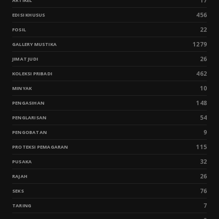
17
ARTIKEL
456
EDISI KHUSUS
22
FOSIL
1279
GALLERY MUSTIKA
26
JIMAT JUDI
462
KOLEKSI PRIBADI
10
MINYAK
148
PENGASIHAN
54
PENGLARISAN
9
PENGOBATAN
115
PROTEKSI PEMAGARAN
32
PUSAKA
26
RAJAH
76
SEKS
7
TARING