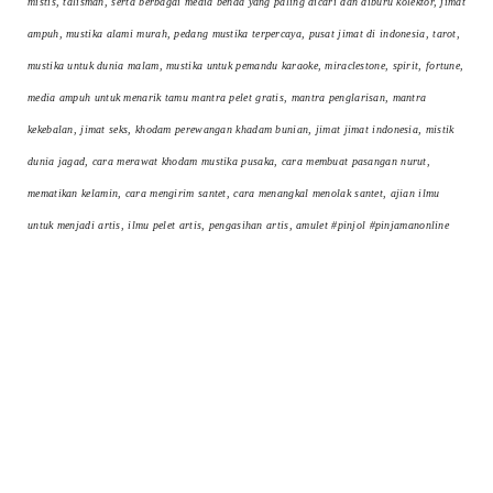
mistis, talisman, serta berbagai media benda yang paling dicari dan diburu kolektor, jimat
ampuh, mustika alami murah, pedang mustika terpercaya, pusat jimat di indonesia, tarot,
mustika untuk dunia malam, mustika untuk pemandu karaoke, miraclestone, spirit, fortune,
media ampuh untuk menarik tamu mantra pelet gratis, mantra penglarisan, mantra
kekebalan, jimat seks, khodam perewangan khadam bunian, jimat jimat indonesia, mistik
dunia jagad, cara merawat khodam mustika pusaka, cara membuat pasangan nurut,
mematikan kelamin, cara mengirim santet, cara menangkal menolak santet, ajian ilmu
untuk menjadi artis, ilmu pelet artis, pengasihan artis, amulet #pinjol #pinjamanonline