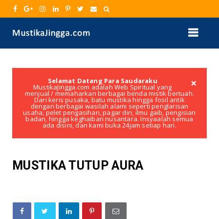
×
Selamat Datang Para Saudaraku
MustikaJingga.com adalah Web Spiritual yang
menjual / memaharkan berbagai benda mistik bertuah.
Dari keris pusaka, batu mustika hingga fosil antik
dengan berbagai wasilah alami seperti penglarisan
usaha, pelet pengasihan, pagar diri, ilmu gaib, pengisian
badan, hingga keghaiban nusantara. Insyaalah semua
ada disini, dan kami buka 24jam setiap hari.
MUSTIKA TUTUP AURA