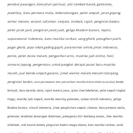
perebut pasangan, konsultan spiritual, anti tembak bacok, gemstone,
jewellery, batu permata mulia, keberuntungan, pelet ampuh, jaran goyang,
semar mesem, wizard, talisman, senjata, tombak, rajah, pengisian badan,
pelet jarak jauh, pengisian jarak jauh, geliga khadam bunian, mystic,
supranatural indonesia, batu mustika tarikan, uang ghoib, pesugihan putih,
pagar ghoib, pipa rokok gading gajah, paranormal online,jimat indonesia,
porno, pelet dunia malam, pengasihan artis, mustika judi online, fosil,
samurai jepang, pengeretan, untuk pangkat derajat,pusat batu mustika
murah, jual benda ampuh garansi, jimat wanita malam,mesum telanjang,
pengisian badan,
cara perawatan dan penarikan mustika keris,mistis succubus,
benda
bertuah, batu mustika alam, rajah mantra jawa, ajian ilmu kekebalan, pelet ampuh tingkat
tinggi, mustika judi ampuh, mustika mancing galatama, azimat mistik indonesia, geliga
khadam bunian, wizard indonesia, jimat penglarisan ampuh, shaman, batu permata mulia,
gemstone, kesaktian kanuragan kebatinan, pemagaran diri kumbang macan, ilmu mustika
alhikmah, seks bawok memek, pengisian badan tenaga dalam, batu mustika tarikan, antik