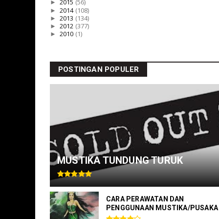
►
2015
(56)
►
2014
(108)
►
2013
(134)
►
2012
(377)
►
2010
(1)
POSTINGAN POPULER
MUSTIKA TUNDUNG TURUK
CARA PERAWATAN DAN
PENGGUNAAN MUSTIKA/PUSAKA