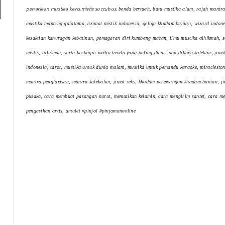
penarikan mustika keris,mistis succubus,
benda bertuah, batu mustika alam, rajah mantra
mustika mancing galatama, azimat mistik indonesia, geliga khadam bunian, wizard indon
kesaktian kanuragan kebatinan, pemagaran diri kumbang macan, ilmu mustika alhikmah, s
mistis, talisman, serta berbagai media benda yang paling dicari dan diburu kolektor, jim
indonesia, tarot, mustika untuk dunia malam, mustika untuk pemandu karaoke, miracleston
mantra penglarisan, mantra kekebalan, jimat seks, khodam perewangan khadam bunian, ji
pusaka, cara membuat pasangan nurut, mematikan kelamin, cara mengirim santet, cara mena
pengasihan artis, amulet #pinjol #pinjamanonline