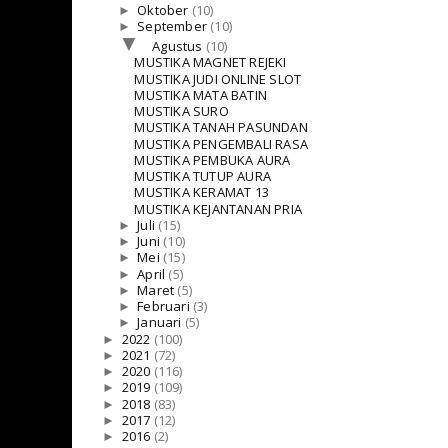
►
Oktober
(10)
►
September
(10)
▼
Agustus
(10)
MUSTIKA MAGNET REJEKI
MUSTIKA JUDI ONLINE SLOT
MUSTIKA MATA BATIN
MUSTIKA SURO
MUSTIKA TANAH PASUNDAN
MUSTIKA PENGEMBALI RASA
MUSTIKA PEMBUKA AURA
MUSTIKA TUTUP AURA
MUSTIKA KERAMAT 13
MUSTIKA KEJANTANAN PRIA
►
Juli
(15)
►
Juni
(10)
►
Mei
(15)
►
April
(5)
►
Maret
(5)
►
Februari
(3)
►
Januari
(5)
►
2022
(100)
►
2021
(72)
►
2020
(116)
►
2019
(109)
►
2018
(83)
►
2017
(12)
►
2016
(2)