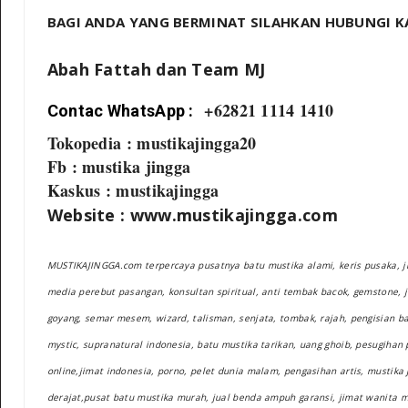
BAGI ANDA YANG BERMINAT SILAHKAN HUBUNGI KA
Abah Fattah dan Team MJ
+62821 1114 1410
Contac WhatsApp :
Tokopedia : mustikajingga20
Fb : mustika jingga
Kaskus : mustikajingga
Website : www.mustikajingga.com
MUSTIKAJINGGA.com terpercaya pusatnya batu mustika alami, keris pusaka, ji
media perebut pasangan, konsultan spiritual, anti tembak bacok, gemstone, 
goyang, semar mesem, wizard, talisman, senjata, tombak, rajah, pengisian bad
mystic, supranatural indonesia, batu mustika tarikan, uang ghoib, pesugihan 
online,jimat indonesia, porno, pelet dunia malam, pengasihan artis, mustika j
derajat,pusat batu mustika murah, jual benda ampuh garansi, jimat wanita 