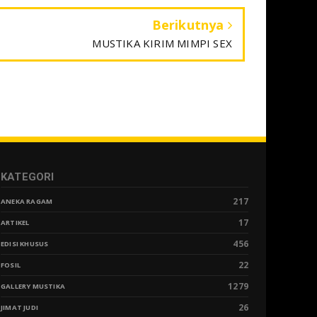
Berikutnya
MUSTIKA KIRIM MIMPI SEX
KATEGORI
217
ANEKA RAGAM
17
ARTIKEL
456
EDISI KHUSUS
22
FOSIL
1279
GALLERY MUSTIKA
26
JIMAT JUDI