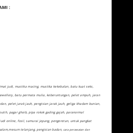
MI :
mat judi, mustika macing, mustika kekebalan, batu kuat seks,
jewellery, batu permata mulia, keberuntungan, pelet ampuh, jaran
an, pelet jarak jauh, pengisian jarak jauh, geliga khadam bunian,
putih, pagar ghoib, pipa rokok gading gajah, paranormal
udi online, fosil, samurai jepang, pengeretan, untuk pangkat
malam,mesum telanjang, pengisian badan,
cara perawatan dan