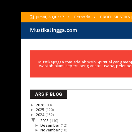
Jumat, August 7
Beranda
PROFIL MUSTIKA 
MustikaJingga.com adalah Web Spiritual yang menj
wasilah alami seperti penglarisan usaha, pelet pe
ARSIP BLOG
►
2026
(80)
►
2025
(120)
►
2024
(152)
▼
2023
(110)
►
Desember
(12)
►
November
(10)