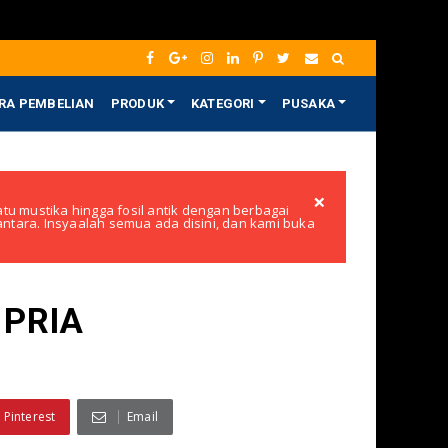
RA PEMBELIAN
PRODUK
KATEGORI
PUSAKA
×
tu mustika hingga fosil antik dengan berbagai
santara. Insyaalah semua ada disini, dan kami buka
 PRIA
Pinterest
Email