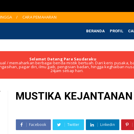
JINGGA
CARA PEMAHARAN
BERANDA
PROFIL
CA
Selamat Datang Para Saudaraku
ual / memaharkan berbagai benda mistik bertuah. Dari keris pusaka, ba
ngasihan, pagar diri, ilmu gaib, pengisian badan, hingga keghaiban nu
24jam setiap hari.
MUSTIKA KEJANTANAN
Facebook
Twitter
Linkedin