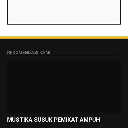
MUSTIKA PELET INTIM
Agustus 02, 2026
GALLERY MUSTIKA
MUSTIKA ZONA PENGLARIS
Agustus 01, 2026
GALLERY MUSTIKA
REKOMENDASI KAMI
MUSTIKA LANGGENG PERNIKAHAN
Agustus 01, 2026
GALLERY MUSTIKA
MUSTIKA KHODAM SURO
Agustus 01, 2026
GALLERY MUSTIKA
MUSTIKA MANTRA CINTA
Agustus 01, 2026
MUSTIKA SUSUK PEMIKAT AMPUH