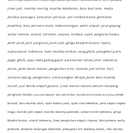
jimat judi, mustika macing, mustika kekebalan, batu kuat seks, media
perebut pasangan, konsultan spiritual, anti tembak bacok, gemstone,
jewellery, batu permata mulia, keberuntungan, pelet ampuh, jaran goyang,
semar mesem, wizard, talisman, senjata, tombak, rajah, pengisian badan,
pelet jarak jauh, pengisian jarak jauh, geliga khadam bunian, mystic,
supranatural indonesia, batu mustika tarikan, uang ghoib, pesugihan putih,
pagar ghoib, pipa rokok gading gajah, paranormal online,jimat indonesia,
porno, pelet dunia malam, pengasihan artis, mustika judi online, fosil,
samurai jepang, pengeretan, untuk pangkat derajat,pusat batu mustika
murah, jual benda ampuh garansi, jimat wanita malam,mesum telanjang,
pengisian badan,
cara perawatan dan penarikan mustika keris,mistis succubus,
benda
bertuah, batu mustika alam, rajah mantra jawa, ajian ilmu kekebalan, pelet ampuh tingkat
tinggi, mustika judi ampuh, mustika mancing galatama, azimat mistik indonesia, geliga
khadam bunian, wizard indonesia, jimat penglarisan ampuh, shaman, batu permata mulia,
gemstone, kesaktian kanuragan kebatinan, pemagaran diri kumbang macan, ilmu mustika