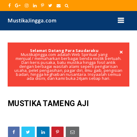
×
Selamat Datang Para Saudaraku
MustikaJingga.com adalah Web Spiritual yang
menjual / memaharkan berbagai benda mistik bertuah.
Dari keris pusaka, batu mustika hingga fosil antik
dengan berbagai wasilah alami seperti penglarisan
usaha, pelet pengasihan, pagar diri, ilmu gaib, pengisian
badan, hingga keghaiban nusantara. Insyaalah semua
ada disini, dan kami buka 24jam setiap hari.
MUSTIKA TAMENG AJI