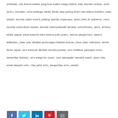
alhikmah, seks bawok memek, pengisian badan tenaga dalam, batu mustika tarikan, antik
mistis, talisman, serta berbagai media benda yang paling dicari dan diburu kolektor, jimat
ampuh, mustika alami murah, pedang mustika terpercaya, pusat jimat di indonesia, tarot,
mustika untuk dunia malam, mustika untuk pemandu karaoke, miraclestone, spirit, fortune,
media ampuh untuk menarik tamu mantra pelet gratis, mantra penglarisan, mantra
kekebalan, jimat seks, khodam perewangan khadam bunian, jimat jimat indonesia, mistik
dunia jagad, cara merawat khodam mustika pusaka, cara membuat pasangan nurut,
mematikan kelamin, cara mengirim santet, cara menangkal menolak santet, ajian ilmu
untuk menjadi artis, ilmu pelet artis, pengasihan artis, amulet