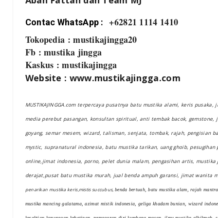
Abah Fattah dan Team MJ
+62821 1114 1410
Contac WhatsApp :
Tokopedia : mustikajingga20
Fb : mustika jingga
Kaskus : mustikajingga
Website : www.mustikajingga.com
MUSTIKAJINGGA.com terpercaya pusatnya batu mustika alami, keris pusaka, ji
media perebut pasangan, konsultan spiritual, anti tembak bacok, gemstone, 
goyang, semar mesem, wizard, talisman, senjata, tombak, rajah, pengisian bad
mystic, supranatural indonesia, batu mustika tarikan, uang ghoib, pesugihan 
online,jimat indonesia, porno, pelet dunia malam, pengasihan artis, mustika j
derajat,pusat batu mustika murah, jual benda ampuh garansi, jimat wanita 
penarikan mustika keris,mistis succubus,
benda bertuah, batu mustika alam, rajah mantra
mustika mancing galatama, azimat mistik indonesia, geliga khadam bunian, wizard indon
kesaktian kanuragan kebatinan, pemagaran diri kumbang macan, ilmu mustika alhikmah, s