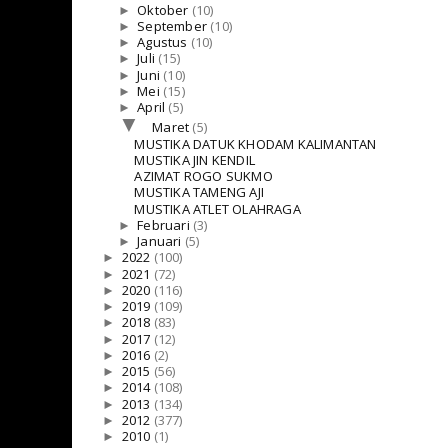
►
Oktober
(10)
►
September
(10)
►
Agustus
(10)
►
Juli
(15)
►
Juni
(10)
►
Mei
(15)
►
April
(5)
▼
Maret
(5)
MUSTIKA DATUK KHODAM KALIMANTAN
MUSTIKA JIN KENDIL
AZIMAT ROGO SUKMO
MUSTIKA TAMENG AJI
MUSTIKA ATLET OLAHRAGA
►
Februari
(3)
►
Januari
(5)
►
2022
(100)
►
2021
(72)
►
2020
(116)
►
2019
(109)
►
2018
(83)
►
2017
(12)
►
2016
(2)
►
2015
(56)
►
2014
(108)
►
2013
(134)
►
2012
(377)
►
2010
(1)