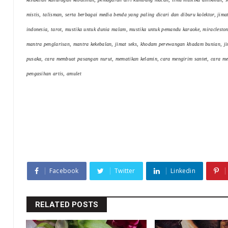
mistis, talisman, serta berbagai media benda yang paling dicari dan diburu kolektor, jim
indonesia, tarot, mustika untuk dunia malam, mustika untuk pemandu karaoke, miracleston
mantra penglarisan, mantra kekebalan, jimat seks, khodam perewangan khadam bunian, ji
pusaka, cara membuat pasangan nurut, mematikan kelamin, cara mengirim santet, cara mena
pengasihan artis, amulet
Facebook
Twitter
Linkedin
RELATED POSTS