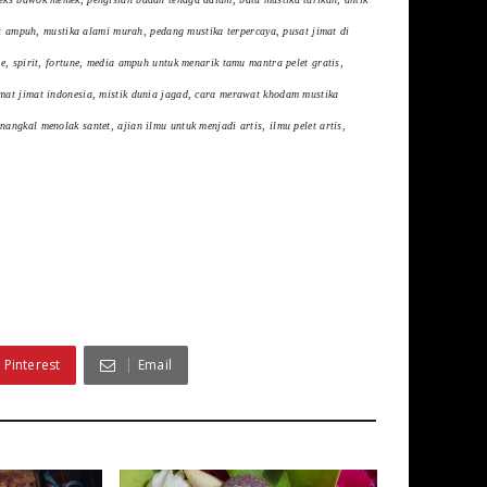
at ampuh, mustika alami murah, pedang mustika terpercaya, pusat jimat di
e, spirit, fortune, media ampuh untuk menarik tamu mantra pelet gratis,
mat jimat indonesia, mistik dunia jagad, cara merawat khodam mustika
ngkal menolak santet, ajian ilmu untuk menjadi artis, ilmu pelet artis,
Pinterest
Email