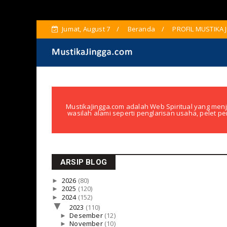
Jumat, August 7
Beranda
PROFIL MUSTIKA 
MustikaJingga.com adalah Web Spiritual yang menj
wasilah alami seperti penglarisan usaha, pelet pe
ARSIP BLOG
►
2026
(80)
►
2025
(120)
►
2024
(152)
▼
2023
(110)
►
Desember
(12)
►
November
(10)