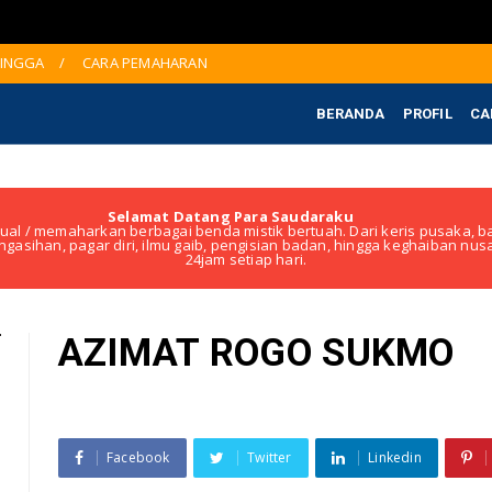
JINGGA
CARA PEMAHARAN
BERANDA
PROFIL
CA
Selamat Datang Para Saudaraku
ual / memaharkan berbagai benda mistik bertuah. Dari keris pusaka, ba
ngasihan, pagar diri, ilmu gaib, pengisian badan, hingga keghaiban nu
24jam setiap hari.
AZIMAT ROGO SUKMO
Facebook
Twitter
Linkedin