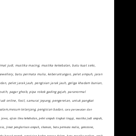
mat judi, mustika macing, mustika kekebalan, batu kuat seks,
jewellery, batu permata mulia, keberuntungan, pelet ampuh, jaran
an, pelet jarak jauh, pengisian jarak jauh, geliga khadam bunian,
putih, pagar ghoib, pipa rokok gading gajah, paranormal
udi online, fosil, samurai jepang, pengeretan, untuk pangkat
malam,mesum telanjang, pengisian badan,
cara perawatan dan
 jawa, ajian ilmu kekebalan, pelet ampuh tingkat tinggi, mustika judi ampuh,
esia, jimat penglarisan ampuh, shaman, batu permata mulia, gemstone,
eks bawok memek, pengisian badan tenaga dalam, batu mustika tarikan, antik