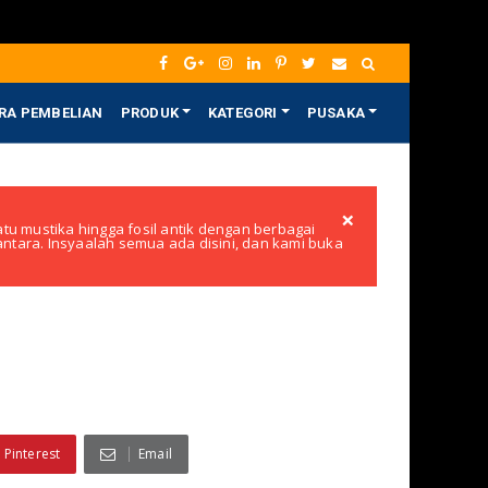
RA PEMBELIAN
PRODUK
KATEGORI
PUSAKA
×
tu mustika hingga fosil antik dengan berbagai
santara. Insyaalah semua ada disini, dan kami buka
Pinterest
Email