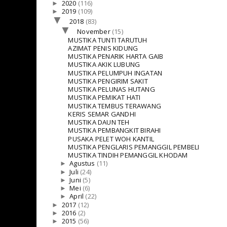
►
2020
(116)
►
2019
(109)
▼
2018
(83)
▼
November
(15)
MUSTIKA TUNTI TARUTUH
AZIMAT PENIS KIDUNG
MUSTIKA PENARIK HARTA GAIB
MUSTIKA AKIK LUBUNG
MUSTIKA PELUMPUH INGATAN
MUSTIKA PENGIRIM SAKIT
MUSTIKA PELUNAS HUTANG
MUSTIKA PEMIKAT HATI
MUSTIKA TEMBUS TERAWANG
KERIS SEMAR GANDHI
MUSTIKA DAUN TEH
MUSTIKA PEMBANGKIT BIRAHI
PUSAKA PELET WOH KANTIL
MUSTIKA PENGLARIS PEMANGGIL PEMBELI
MUSTIKA TINDIH PEMANGGIL KHODAM
►
Agustus
(11)
►
Juli
(24)
►
Juni
(5)
►
Mei
(6)
►
April
(22)
►
2017
(12)
►
2016
(2)
►
2015
(56)