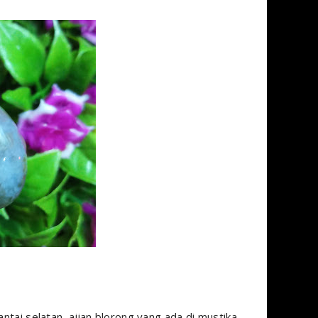
antai selatan, ajian blorong yang ada di mustika