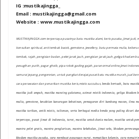
IG :mustikajingga_
Email : mustikajingga@gmail.com
Website : www.mustikajingga.com
MUSTIKAJINGGA.com terpercaya pusatnya batu mustika alami, keris pusaka, jimat judi, 
konsultan spiritual, anti tembak bacok, gemstone, jewellery, batu permata mulia, keber
tombak, rajah, pengisian badan, pelet jarak jauh, pengisian jarak jauh, geliga khadam bu
pesugihan putih, pagar ghoib, pipa rokok gading gajah, paranormal online,jimat indonesia,
samurai jepang, pengeretan, untuk pangkat derajat,pusat batu mustika murah, jual be
cara perawatan dan penarikan mustika keris,mistis succubus,
benda bertuah, batu mustik
mustika judi ampuh, mustika mancing galatama, azimat mistik indonesia, geliga khadam 
mulia, gemstone, kesaktian kanuragan kebatinan, pemagaran diri kumbang macan, ilmu mu
mustika tarikan, antik mistis, talisman, serta berbagai media benda yang paling dicari d
terpercaya, pusat jimat di indonesia, tarot, mustika untuk dunia malam, mustika untuk pe
mantra pelet gratis, mantra penglarisan, mantra kekebalan, jimat seks, khodam perewang
khodam mustika pusaka, cara membuat pasangan nurut, mematikan kelamin, cara mengirim s