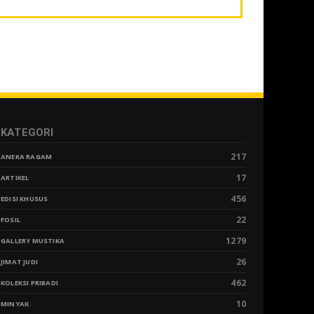
KATEGORI
217
ANEKA RAGAM
17
ARTIKEL
456
EDISI KHUSUS
22
FOSIL
1279
GALLERY MUSTIKA
26
JIMAT JUDI
462
KOLEKSI PRIBADI
10
MINYAK