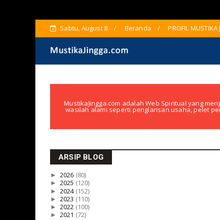
Sabtu, August 8
Beranda
PROFIL MUSTIKA
MustikaJingga.com adalah Web Spiritual yang menj
wasilah alami seperti penglarisan usaha, pelet pe
ARSIP BLOG
►
2026
(80)
►
2025
(120)
►
2024
(152)
►
2023
(110)
►
2022
(100)
►
2021
(72)