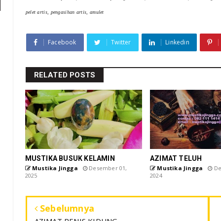
pelet artis, pengasihan artis, amulet
Facebook
Twitter
Linkedin
RELATED POSTS
MUSTIKA BUSUK KELAMIN
AZIMAT TELUH
Mustika Jingga
Desember 01,
Mustika Jingga
De
2025
2024
Sebelumnya