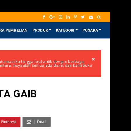
RA PEMBELIAN
PRODUK
KATEGORI
PUSAKA
×
tu mustika hingga fosil antik dengan berbagai
santara. Insyaalah semua ada disini, dan kami buka
TA GAIB
Pinterest
Email