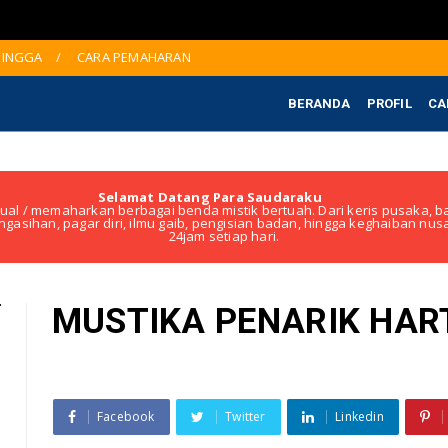
 JINGGA
CARA PEMAHARAN
BERANDA
PROFIL
CA
Selamat Datang Para Saudaraku
ual / memaharkan berbagai benda mistik bertuah. Dari keris pusaka, ba
ngasihan, pagar diri, ilmu gaib, pengisian badan, hingga keghaiban nu
24jam setiap hari.
MUSTIKA PENARIK HAR
Facebook
Twitter
Linkedin