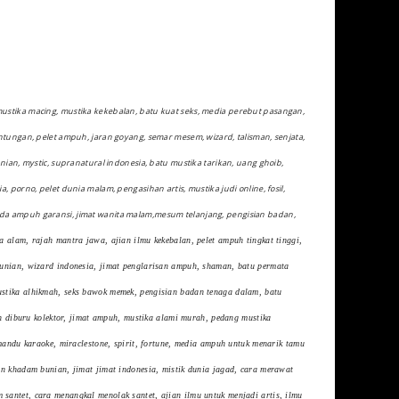
mustika macing, mustika kekebalan, batu kuat seks, media perebut pasangan,
untungan, pelet ampuh, jaran goyang, semar mesem, wizard, talisman, senjata,
nian, mystic, supranatural indonesia, batu mustika tarikan, uang ghoib,
 porno, pelet dunia malam, pengasihan artis, mustika judi online, fosil,
nda ampuh garansi, jimat wanita malam,mesum telanjang, pengisian badan,
a alam, rajah mantra jawa, ajian ilmu kekebalan, pelet ampuh tingkat tinggi,
bunian, wizard indonesia, jimat penglarisan ampuh, shaman, batu permata
stika alhikmah, seks bawok memek, pengisian badan tenaga dalam, batu
an diburu kolektor, jimat ampuh, mustika alami murah, pedang mustika
mandu karaoke, miraclestone, spirit, fortune, media ampuh untuk menarik tamu
an khadam bunian, jimat jimat indonesia, mistik dunia jagad, cara merawat
antet, cara menangkal menolak santet, ajian ilmu untuk menjadi artis, ilmu