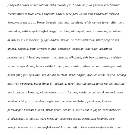
pangkat derajat,pusat batu mustika murah, jual benda ampuh garansi, jimat wanita
malam,mesum telanjang, pengisian badan, cara perawatan dan penarikan mustika
keris,mistis succubus,
benda bertuah, batu mustika alam, rajah mantra jawa, ajian ilmu
kekebalan, pelet ampuh tingkat tinggi, mustika judi ampuh, mustika mancing galatama,
azimat mistik indonesia, geliga khadam bunian, wizard indonesia, jimat penglarisan
ampuh, shaman, batu permata mulia, gemstone, kesaktian kanuragan kebatinan,
pemagaran diri kumbang macan, ilmu mustika alhikmah, seks bawok memek, pengisian
badan tenaga dalam, batu mustika tarikan, antik mistis, talisman, serta berbagai media
benda yang paling dicari dan diburu kolektor, jimat ampuh, mustika alami murah, pedang
mustika terpercaya, pusat jimat di indonesia, tarot, mustika untuk dunia malam, mustika
untuk pemandu karaoke, miraclestone, spirit, fortune, media ampuh untuk menarik tamu
mantra pelet gratis, mantra penglarisan, mantra kekebalan, jimat seks, khodam
perewangan khadam bunian, jimat jimat indonesia, mistik dunia jagad, cara merawat
khodam mustika pusaka, cara membuat pasangan nurut, mematikan kelamin, cara
mengirim santet, cara menangkal menolak santet, ajian ilmu untuk menjadi artis, ilmu