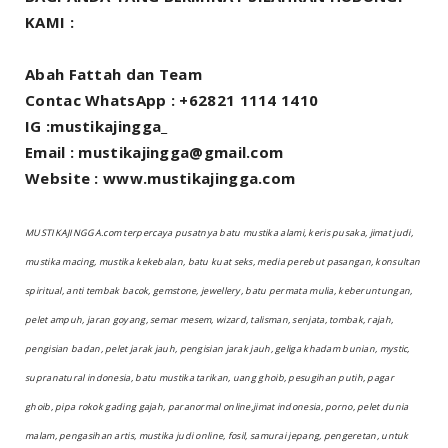
KAMI :
Abah Fattah dan Team
Contac WhatsApp : +62821 1114 1410
IG :mustikajingga_
Email : mustikajingga@gmail.com
Website : www.mustikajingga.com
MUSTIKAJINGGA.com terpercaya pusatnya batu mustika alami, keris pusaka, jimat judi,
mustika macing, mustika kekebalan, batu kuat seks, media perebut pasangan, konsultan
spiritual, anti tembak bacok, gemstone, jewellery, batu permata mulia, keberuntungan,
pelet ampuh, jaran goyang, semar mesem, wizard, talisman, senjata, tombak, rajah,
pengisian badan, pelet jarak jauh, pengisian jarak jauh, geliga khadam bunian, mystic,
supranatural indonesia, batu mustika tarikan, uang ghoib, pesugihan putih, pagar
ghoib, pipa rokok gading gajah, paranormal online,jimat indonesia, porno, pelet dunia
malam, pengasihan artis, mustika judi online, fosil, samurai jepang, pengeretan, untuk