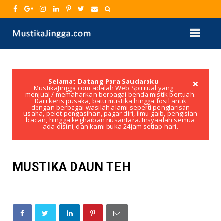
×
Selamat Datang Para Saudaraku
MustikaJingga.com adalah Web Spiritual yang
menjual / memaharkan berbagai benda mistik bertuah.
Dari keris pusaka, batu mustika hingga fosil antik
dengan berbagai wasilah alami seperti penglarisan
usaha, pelet pengasihan, pagar diri, ilmu gaib, pengisian
badan, hingga keghaiban nusantara. Insyaalah semua
ada disini, dan kami buka 24jam setiap hari.
MUSTIKA DAUN TEH