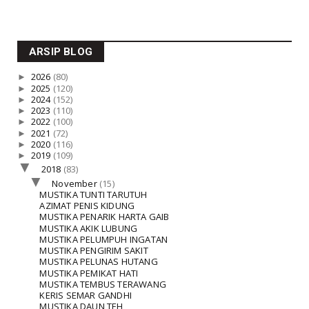
ARSIP BLOG
►
2026
(80)
►
2025
(120)
►
2024
(152)
►
2023
(110)
►
2022
(100)
►
2021
(72)
►
2020
(116)
►
2019
(109)
▼
2018
(83)
▼
November
(15)
MUSTIKA TUNTI TARUTUH
AZIMAT PENIS KIDUNG
MUSTIKA PENARIK HARTA GAIB
MUSTIKA AKIK LUBUNG
MUSTIKA PELUMPUH INGATAN
MUSTIKA PENGIRIM SAKIT
MUSTIKA PELUNAS HUTANG
MUSTIKA PEMIKAT HATI
MUSTIKA TEMBUS TERAWANG
KERIS SEMAR GANDHI
MUSTIKA DAUN TEH