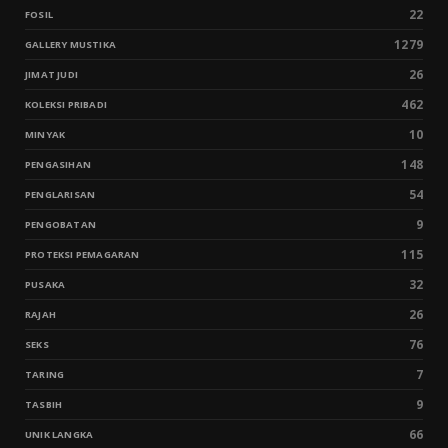
22
FOSIL
1279
GALLERY MUSTIKA
26
JIMAT JUDI
462
KOLEKSI PRIBADI
10
MINYAK
148
PENGASIHAN
54
PENGLARISAN
9
PENGOBATAN
115
PROTEKSI PEMAGARAN
32
PUSAKA
26
RAJAH
76
SEKS
7
TARING
9
TASBIH
66
UNIK LANGKA