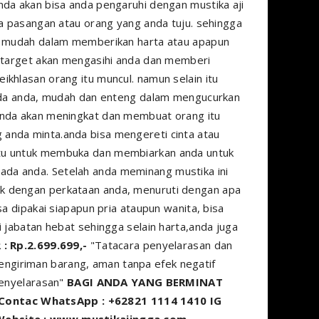
nda akan bisa anda pengaruhi dengan mustika aji
ta pasangan atau orang yang anda tuju. sehingga
an mudah dalam memberikan harta atau apapun
. target akan mengasihi anda dan memberi
khlasan orang itu muncul. namun selain itu
 pada anda, mudah dan enteng dalam mengucurkan
anda akan meningkat dan membuat orang itu
anda minta.anda bisa mengereti cinta atau
itu untuk membuka dan membiarkan anda untuk
da anda. Setelah anda meminang mustika ini
k dengan perkataan anda, menuruti dengan apa
sa dipakai siapapun pria ataupun wanita, bisa
i jabatan hebat sehingga selain harta,anda juga
: Rp.2.699.699,-
"Tatacara penyelarasan dan
giriman barang, aman tanpa efek negatif
penyelarasan"
BAGI ANDA YANG BERMINAT
Contac WhatsApp : +62821 1114 1410 IG