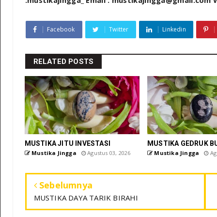
:mustikajingga_ Email : mustikajingga@gmail.com
Facebook
Twitter
Linkedin
RELATED POSTS
MUSTIKA JITU INVESTASI
MUSTIKA GEDRUK B
Mustika Jingga
Agustus 03, 2026
Mustika Jingga
Agu
Sebelumnya
MUSTIKA DAYA TARIK BIRAHI