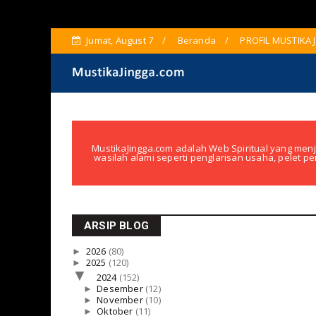
Jumat, August 7
Beranda
PROFIL MUSTIKA 
MustikaJingga.com adalah Web Spiritual yang menj
wasilah alami seperti penglarisan usaha, pelet pe
ARSIP BLOG
►
2026
(80)
►
2025
(120)
▼
2024
(152)
►
Desember
(12)
►
November
(10)
►
Oktober
(11)