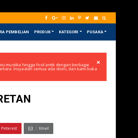
RA PEMBELIAN
PRODUK
KATEGORI
PUSAKA
×
tu mustika hingga fosil antik dengan berbagai
santara. Insyaalah semua ada disini, dan kami buka
RETAN
Pinterest
Email