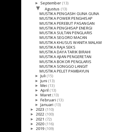
►
September
(13)
▼
Agustus
(13)
MUSTIKA PENGASIH GUNA GUNA
MUSTIKA POWER PENGHISAP
MUSTIKA PEREBUT PASANGAN
MUSTIKA PENGHISAP ENERGI
MUSTIKA SULTAN PENGLARIS
MUSTIKA SEGORO MACAN
MUSTIKA KHUSUS WANITA MALAM
MUSTIKA RAJA SEKS
MUSTIKA DAYA TARIK BIRAHI
MUSTIKA AJIAN PENGERETAN
MUSTIKA BOKOR PENGLARIS
MUSTIKA SONGGO LANGIT
MUSTIKA PELET PAMBAYUN
►
Juli
(15)
►
Juni
(13)
►
Mei
(13)
►
April
(13)
►
Maret
(13)
►
Februari
(13)
►
Januari
(13)
►
2023
(110)
►
2022
(100)
►
2021
(72)
►
2020
(116)
►
2019
(109)