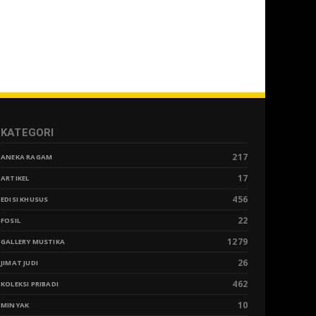
KATEGORI
217
ANEKA RAGAM
17
ARTIKEL
456
EDISI KHUSUS
22
FOSIL
1279
GALLERY MUSTIKA
26
JIMAT JUDI
462
KOLEKSI PRIBADI
10
MINYAK