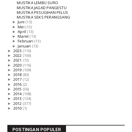
MUSTIKA LEMBU SURO
MUSTIKA JAGAD PANGESTU
MUSTIKA PESUGIHAN PELUS
MUSTIKA SEKS PERANGSANG
►
Juni
(13)
►
Mei
(13)
►
April
(13)
►
Maret
(13)
►
Februari
(13)
►
Januari
(13)
►
2023
(110)
►
2022
(100)
►
2021
(72)
►
2020
(116)
►
2019
(109)
►
2018
(83)
►
2017
(12)
►
2016
(2)
►
2015
(56)
►
2014
(108)
►
2013
(134)
►
2012
(377)
►
2010
(1)
POSTINGAN POPULER