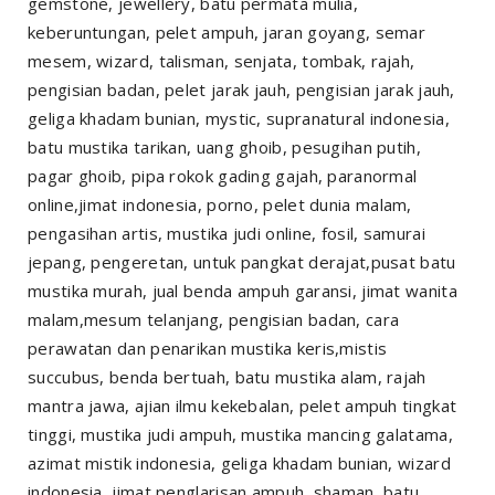
gemstone, jewellery, batu permata mulia,
keberuntungan, pelet ampuh, jaran goyang, semar
mesem, wizard, talisman, senjata, tombak, rajah,
pengisian badan, pelet jarak jauh, pengisian jarak jauh,
geliga khadam bunian, mystic, supranatural indonesia,
batu mustika tarikan, uang ghoib, pesugihan putih,
pagar ghoib, pipa rokok gading gajah, paranormal
online,jimat indonesia, porno, pelet dunia malam,
pengasihan artis, mustika judi online, fosil, samurai
jepang, pengeretan, untuk pangkat derajat,pusat batu
mustika murah, jual benda ampuh garansi, jimat wanita
malam,mesum telanjang, pengisian badan, cara
perawatan dan penarikan mustika keris,mistis
succubus, benda bertuah, batu mustika alam, rajah
mantra jawa, ajian ilmu kekebalan, pelet ampuh tingkat
tinggi, mustika judi ampuh, mustika mancing galatama,
azimat mistik indonesia, geliga khadam bunian, wizard
indonesia, jimat penglarisan ampuh, shaman, batu