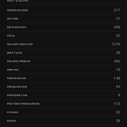
KATEGORI
217
ANEKA RAGAM
17
ARTIKEL
456
EDISI KHUSUS
22
FOSIL
1279
GALLERY MUSTIKA
26
JIMAT JUDI
462
KOLEKSI PRIBADI
10
MINYAK
148
PENGASIHAN
54
PENGLARISAN
9
PENGOBATAN
115
PROTEKSI PEMAGARAN
32
PUSAKA
26
RAJAH