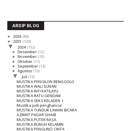
ARSIP BLOG
►
2026
(80)
►
2025
(120)
▼
2024
(152)
►
Desember
(12)
►
November
(10)
►
Oktober
(11)
►
September
(13)
►
Agustus
(13)
▼
Juli
(15)
MUSTIKA PENGILON BENGGOLO
MUSTIKA WALI SUNAN
MUSTIKA INTI KATILAYU
MUSTIKA RATU GENDAM
MUSTIKA SEKS KELADEN 1
Mustika judi penghancur
MUSTIKA TUNDUK LAWAN BICARA
AZIMAT PAGAR GHAIB
MUSTIKA PUTER RASA
MUSTIKA BUNUH KELAMIN
MUSTIKA PENGUNCI CINTA