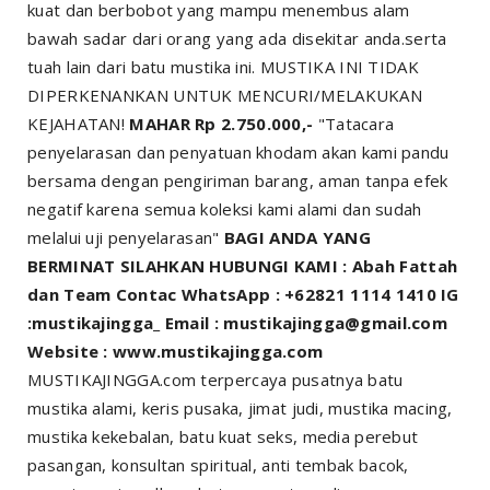
kuat dan berbobot yang mampu menembus alam
bawah sadar dari orang yang ada disekitar anda.serta
tuah lain dari batu mustika ini. MUSTIKA INI TIDAK
DIPERKENANKAN UNTUK MENCURI/MELAKUKAN
KEJAHATAN!
MAHAR Rp 2.750.000,-
"Tatacara
penyelarasan dan penyatuan khodam akan kami pandu
bersama dengan pengiriman barang, aman tanpa efek
negatif karena semua koleksi kami alami dan sudah
melalui uji penyelarasan"
BAGI ANDA YANG
BERMINAT SILAHKAN HUBUNGI KAMI : Abah Fattah
dan Team Contac WhatsApp : +62821 1114 1410 IG
:mustikajingga_ Email : mustikajingga@gmail.com
Website : www.mustikajingga.com
MUSTIKAJINGGA.com terpercaya pusatnya batu
mustika alami, keris pusaka, jimat judi, mustika macing,
mustika kekebalan, batu kuat seks, media perebut
pasangan, konsultan spiritual, anti tembak bacok,