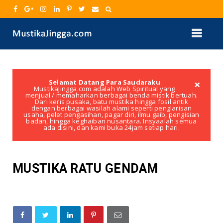
×
Selamat Datang Para Saudaraku
MustikaJingga.com adalah Web Spiritual yang
menjual / memaharkan berbagai benda mistik bertuah.
Dari keris pusaka, batu mustika hingga fosil antik
dengan berbagai wasilah alami seperti penglarisan
usaha, pelet pengasihan, pagar diri, ilmu gaib, pengisian
badan, hingga keghaiban nusantara. Insyaalah semua
ada disini, dan kami buka 24jam setiap hari.
MUSTIKA RATU GENDAM