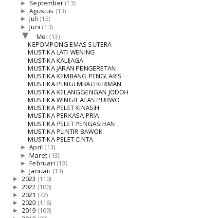
►
September
(13)
►
Agustus
(13)
►
Juli
(15)
►
Juni
(13)
▼
Mei
(13)
KEPOMPONG EMAS SUTERA
MUSTIKA LATI WENING
MUSTIKA KALIJAGA
MUSTIKA JARAN PENGERETAN
MUSTIKA KEMBANG PENGLARIS
MUSTIKA PENGEMBALI KIRIMAN
MUSTIKA KELANGGENGAN JODOH
MUSTIKA WINGIT ALAS PURWO
MUSTIKA PELET KINASIH
MUSTIKA PERKASA PRIA
MUSTIKA PELET PENGASIHAN
MUSTIKA PLINTIR BAWOK
MUSTIKA PELET CINTA
►
April
(13)
►
Maret
(13)
►
Februari
(13)
►
Januari
(13)
►
2023
(110)
►
2022
(100)
►
2021
(72)
►
2020
(116)
►
2019
(109)