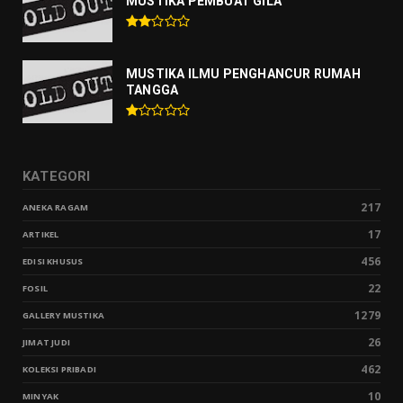
MUSTIKA PEMBUAT GILA
MUSTIKA ILMU PENGHANCUR RUMAH
TANGGA
KATEGORI
217
ANEKA RAGAM
17
ARTIKEL
456
EDISI KHUSUS
22
FOSIL
1279
GALLERY MUSTIKA
26
JIMAT JUDI
462
KOLEKSI PRIBADI
10
MINYAK