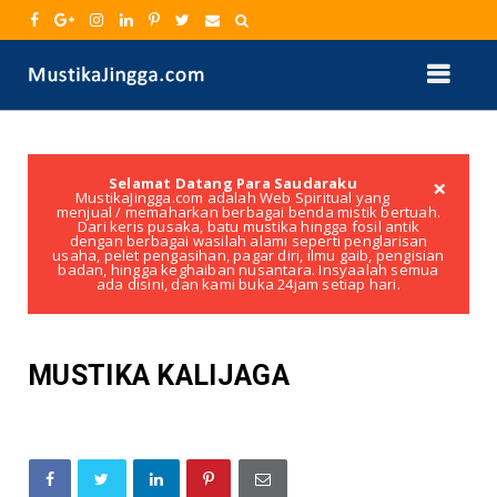
×
Selamat Datang Para Saudaraku
MustikaJingga.com adalah Web Spiritual yang
menjual / memaharkan berbagai benda mistik bertuah.
Dari keris pusaka, batu mustika hingga fosil antik
dengan berbagai wasilah alami seperti penglarisan
usaha, pelet pengasihan, pagar diri, ilmu gaib, pengisian
badan, hingga keghaiban nusantara. Insyaalah semua
ada disini, dan kami buka 24jam setiap hari.
MUSTIKA KALIJAGA