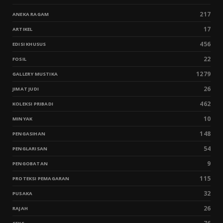
217
ANEKA RAGAM
17
ARTIKEL
456
EDISI KHUSUS
22
FOSIL
1279
GALLERY MUSTIKA
26
JIMAT JUDI
462
KOLEKSI PRIBADI
10
MINYAK
148
PENGASIHAN
54
PENGLARISAN
9
PENGOBATAN
115
PROTEKSI PEMAGARAN
32
PUSAKA
26
RAJAH