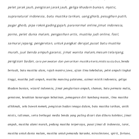
pelet jarak jauh, pengisian jarak jauh, geliga khadam bunian, mystic,
supranatural indonesia, batu mustika tarikan, uang ghoib, pesugihan putih,
pagar ghoib, pipa rokok gading gajah, paranormal online,jimat indonesia,
porno, pelet dunia malam, pengasihan artis, mustika judi online, fosil,
samurai jepang, pengeretan, untuk pangkat derajat,pusat batu mustika
murah, jual benda ampuh garansi, jimat wanita malam,mesum telanjang,
pengisian badan,
cara perawatan dan penarikan mustika keris,mistis succubus,
benda
bertuah, batu mustika alam, rajah mantra jawa, ajian ilmu kekebalan, pelet ampuh tingkat
tinggi, mustika judi ampuh, mustika mancing galatama, azimat mistik indonesia, geliga
khadam bunian, wizard indonesia, jimat penglarisan ampuh, shaman, batu permata mulia,
gemstone, kesaktian kanuragan kebatinan, pemagaran diri kumbang macan, ilmu mustika
alhikmah, seks bawok memek, pengisian badan tenaga dalam, batu mustika tarikan, antik
mistis, talisman, serta berbagai media benda yang paling dicari dan diburu kolektor, jimat
ampuh, mustika alami murah, pedang mustika terpercaya, pusat jimat di indonesia, tarot,
mustika untuk dunia malam, mustika untuk pemandu karaoke, miraclestone, spirit, fortune,