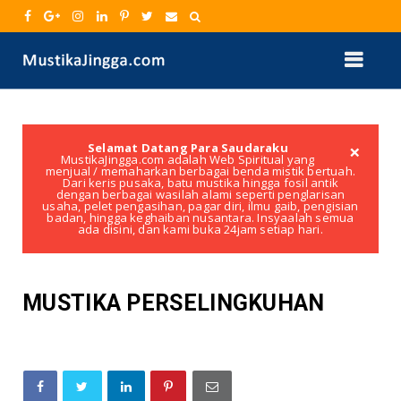
×
Selamat Datang Para Saudaraku
MustikaJingga.com adalah Web Spiritual yang
menjual / memaharkan berbagai benda mistik bertuah.
Dari keris pusaka, batu mustika hingga fosil antik
dengan berbagai wasilah alami seperti penglarisan
usaha, pelet pengasihan, pagar diri, ilmu gaib, pengisian
badan, hingga keghaiban nusantara. Insyaalah semua
ada disini, dan kami buka 24jam setiap hari.
MUSTIKA PERSELINGKUHAN