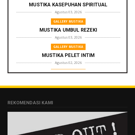
MUSTIKA KASEPUHAN SPIRITUAL
Agustus 03, 2026
GALLERY MUSTIKA
MUSTIKA UMBUL REZEKI
Agustus 03, 2026
GALLERY MUSTIKA
MUSTIKA PELET INTIM
Agustus 02, 2026
GALLERY MUSTIKA
MUSTIKA ZONA PENGLARIS
Agustus 01, 2026
GALLERY MUSTIKA
REKOMENDASI KAMI
MUSTIKA LANGGENG PERNIKAHAN
Agustus 01, 2026
GALLERY MUSTIKA
MUSTIKA KHODAM SURO