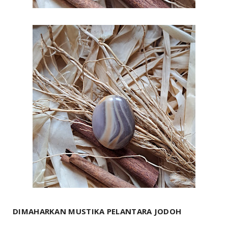
DIMAHARKAN MUSTIKA PELANTARA JODOH