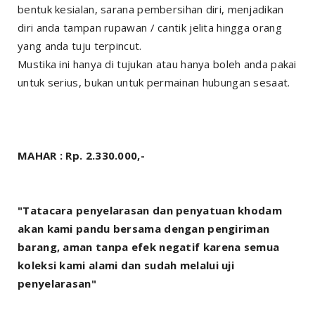
bentuk kesialan, sarana pembersihan diri, menjadikan
diri anda tampan rupawan / cantik jelita hingga orang
yang anda tuju terpincut.
Mustika ini hanya di tujukan atau hanya boleh anda pakai
untuk serius, bukan untuk permainan hubungan sesaat.
MAHAR : Rp. 2.330.000,-
"Tatacara penyelarasan dan penyatuan khodam
akan kami pandu bersama dengan pengiriman
barang, aman tanpa efek negatif karena semua
koleksi kami alami dan sudah melalui uji
penyelarasan"