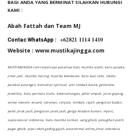
BAGI ANDA YANG BERMINAT SILAHKAN HUBUNGI
KAMI :
Abah Fattah dan Team MJ
+62821 1114 1410
Contac WhatsApp :
Website : www.mustikajingga.com
MUSTIKAJINGGA.com terpercaya pusatnya batu mustika alami, keris pusaka,
jimat judi, mustika macing, mustika kekebalan, batu kuat seks, media
perebut pasangan, konsultan spiritual, anti tembak bacok, gemstone,
jewellery, batu permata mulia, keberuntungan, pelet ampuh, jaran goyang,
semar mesem, wizard, talisman, senjata, tombak, rajah, pengisian badan,
pelet jarak jauh, pengisian jarak jauh, geliga khadam bunian, mystic,
supranatural indonesia, batu mustika tarikan, uang ghoib, pesugihan putih,
pagar ghoib, pipa rokok gading gajah, paranormal online,jimat indonesia,