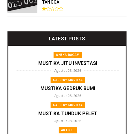
TANGGA
LATEST POSTS
ANEKA RAGAM
MUSTIKA JITU INVESTASI
Agustus 03, 2026
GALLERY MUSTIKA
MUSTIKA GEDRUK BUMI
Agustus 03, 2026
GALLERY MUSTIKA
MUSTIKA TUNDUK PELET
Agustus 03, 2026
ARTIKEL