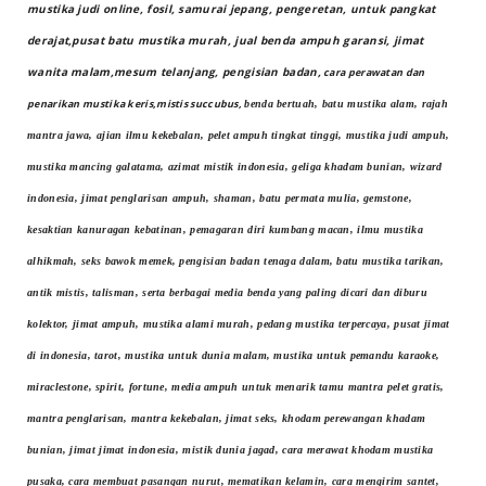
mustika judi online, fosil, samurai jepang, pengeretan, untuk pangkat
derajat,pusat batu mustika murah, jual benda ampuh garansi, jimat
wanita malam,mesum telanjang, pengisian badan,
cara perawatan dan
penarikan mustika keris,mistis succubus,
benda bertuah, batu mustika alam, rajah
mantra jawa, ajian ilmu kekebalan, pelet ampuh tingkat tinggi, mustika judi ampuh,
mustika mancing galatama, azimat mistik indonesia, geliga khadam bunian, wizard
indonesia, jimat penglarisan ampuh, shaman, batu permata mulia, gemstone,
kesaktian kanuragan kebatinan, pemagaran diri kumbang macan, ilmu mustika
alhikmah, seks bawok memek, pengisian badan tenaga dalam, batu mustika tarikan,
antik mistis, talisman, serta berbagai media benda yang paling dicari dan diburu
kolektor, jimat ampuh, mustika alami murah, pedang mustika terpercaya, pusat jimat
di indonesia, tarot, mustika untuk dunia malam, mustika untuk pemandu karaoke,
miraclestone, spirit, fortune, media ampuh untuk menarik tamu mantra pelet gratis,
mantra penglarisan, mantra kekebalan, jimat seks, khodam perewangan khadam
bunian, jimat jimat indonesia, mistik dunia jagad, cara merawat khodam mustika
pusaka, cara membuat pasangan nurut, mematikan kelamin, cara mengirim santet,