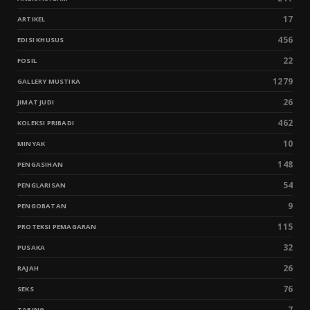
17
ARTIKEL
456
EDISI KHUSUS
22
FOSIL
1279
GALLERY MUSTIKA
26
JIMAT JUDI
462
KOLEKSI PRIBADI
10
MINYAK
148
PENGASIHAN
54
PENGLARISAN
9
PENGOBATAN
115
PROTEKSI PEMAGARAN
32
PUSAKA
26
RAJAH
76
SEKS
7
TARING