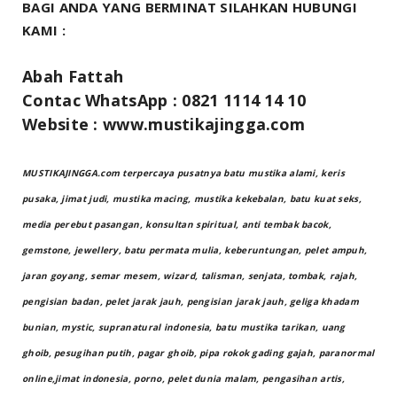
BAGI ANDA YANG BERMINAT SILAHKAN HUBUNGI
KAMI :
Abah Fattah
Contac WhatsApp :
0821 1114 14 10
Website : www.mustikajingga.com
MUSTIKAJINGGA.com terpercaya pusatnya batu mustika alami, keris
pusaka, jimat judi, mustika macing, mustika kekebalan, batu kuat seks,
media perebut pasangan, konsultan spiritual, anti tembak bacok,
gemstone, jewellery, batu permata mulia, keberuntungan, pelet ampuh,
jaran goyang, semar mesem, wizard, talisman, senjata, tombak, rajah,
pengisian badan, pelet jarak jauh, pengisian jarak jauh, geliga khadam
bunian, mystic, supranatural indonesia, batu mustika tarikan, uang
ghoib, pesugihan putih, pagar ghoib, pipa rokok gading gajah, paranormal
online,jimat indonesia, porno, pelet dunia malam, pengasihan artis,