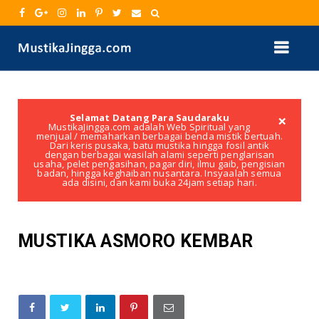
×
Selamat Datang Para Saudaraku
MustikaJingga.com adalah Web Spiritual yang
menjual / memaharkan berbagai benda mistik bertuah.
Dari keris pusaka, batu mustika hingga fosil antik
dengan berbagai wasilah alami seperti penglarisan
usaha, pelet pengasihan, pagar diri, ilmu gaib, pengisian
badan, hingga keghaiban nusantara. Insyaalah semua
ada disini, dan kami buka 24jam setiap hari.
MUSTIKA ASMORO KEMBAR