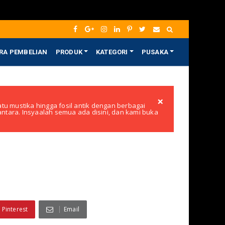
RA PEMBELIAN
PRODUK
KATEGORI
PUSAKA
×
tu mustika hingga fosil antik dengan berbagai
santara. Insyaalah semua ada disini, dan kami buka
Pinterest
Email