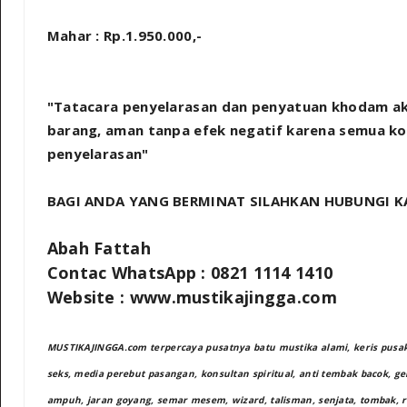
Mahar : Rp.1.950.000,-
"Tatacara penyelarasan dan penyatuan khodam a
barang, aman tanpa efek negatif karena semua kole
penyelarasan"
BAGI ANDA YANG BERMINAT SILAHKAN HUBUNGI KA
Abah Fattah
Contac WhatsApp :
0821 1114 1410
Website : www.mustikajingga.com
MUSTIKAJINGGA.com terpercaya pusatnya batu mustika alami, keris pusaka
seks, media perebut pasangan, konsultan spiritual, anti tembak bacok, g
ampuh, jaran goyang, semar mesem, wizard, talisman, senjata, tombak, raj