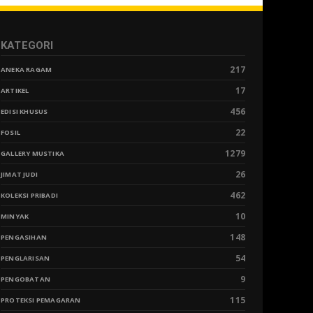
KATEGORI
217
ANEKA RAGAM
17
ARTIKEL
456
EDISI KHUSUS
22
FOSIL
1279
GALLERY MUSTIKA
26
JIMAT JUDI
462
KOLEKSI PRIBADI
10
MINYAK
148
PENGASIHAN
54
PENGLARISAN
9
PENGOBATAN
115
PROTEKSI PEMAGARAN