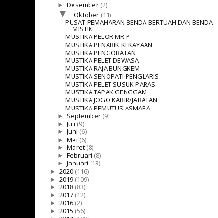
►
Desember
(2)
▼
Oktober
(11)
PUSAT PEMAHARAN BENDA BERTUAH DAN BENDA
MISTIK
MUSTIKA PELOR MR P
MUSTIKA PENARIK KEKAYAAN
MUSTIKA PENGOBATAN
MUSTIKA PELET DEWASA
MUSTIKA RAJA BUNGKEM
MUSTIKA SENOPATI PENGLARIS
MUSTIKA PELET SUSUK PARAS
MUSTIKA TAPAK GENGGAM
MUSTIKA JOGO KARIR/JABATAN
MUSTIKA PEMUTUS ASMARA
►
September
(9)
►
Juli
(9)
►
Juni
(6)
►
Mei
(6)
►
Maret
(8)
►
Februari
(8)
►
Januari
(13)
►
2020
(116)
►
2019
(109)
►
2018
(83)
►
2017
(12)
►
2016
(2)
►
2015
(56)