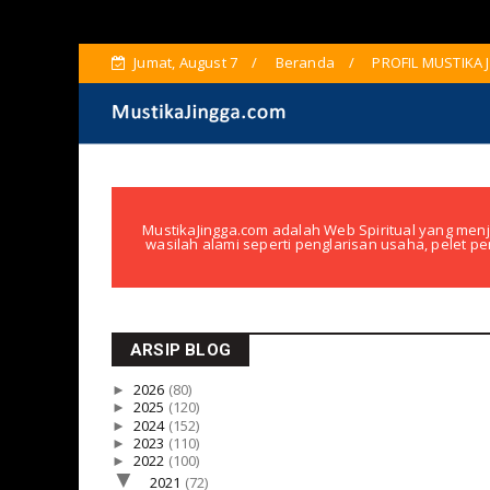
Jumat, August 7
Beranda
PROFIL MUSTIKA 
MustikaJingga.com adalah Web Spiritual yang menj
wasilah alami seperti penglarisan usaha, pelet pe
ARSIP BLOG
►
2026
(80)
►
2025
(120)
►
2024
(152)
►
2023
(110)
►
2022
(100)
▼
2021
(72)