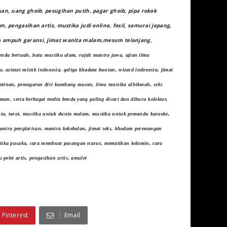
kan, uang ghoib, pesugihan putih, pagar ghoib, pipa rokok
, pengasihan artis, mustika judi online, fosil, samurai jepang,
da ampuh garansi, jimat wanita malam,mesum telanjang,
enda bertuah, batu mustika alam, rajah mantra jawa, ajian ilmu
, azimat mistik indonesia, geliga khadam bunian, wizard indonesia, jimat
atinan, pemagaran diri kumbang macan, ilmu mustika alhikmah, seks
man, serta berbagai media benda yang paling dicari dan diburu kolektor,
esia, tarot, mustika untuk dunia malam, mustika untuk pemandu karaoke,
mantra penglarisan, mantra kekebalan, jimat seks, khodam perewangan
stika pusaka, cara membuat pasangan nurut, mematikan kelamin, cara
pelet artis, pengasihan artis, amulet
Pinterest
Email