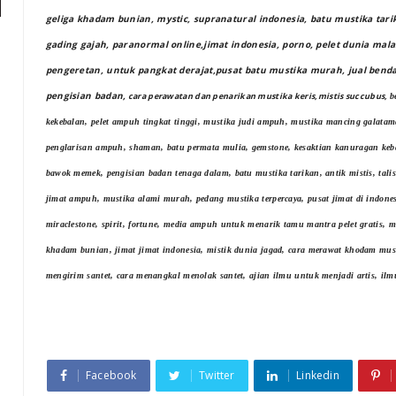
geliga khadam bunian, mystic, supranatural indonesia, batu mustika tari
gading gajah, paranormal online,jimat indonesia, porno, pelet dunia malam
pengeretan, untuk pangkat derajat,pusat batu mustika murah, jual ben
pengisian badan,
cara perawatan dan penarikan mustika keris,mistis succubus,
b
kekebalan, pelet ampuh tingkat tinggi, mustika judi ampuh, mustika mancing galatama
penglarisan ampuh, shaman, batu permata mulia, gemstone, kesaktian kanuragan keb
bawok memek, pengisian badan tenaga dalam, batu mustika tarikan, antik mistis, talis
jimat ampuh, mustika alami murah, pedang mustika terpercaya, pusat jimat di indon
miraclestone, spirit, fortune, media ampuh untuk menarik tamu mantra pelet gratis, 
khadam bunian, jimat jimat indonesia, mistik dunia jagad, cara merawat khodam mu
mengirim santet, cara menangkal menolak santet, ajian ilmu untuk menjadi artis, ilmu 
Facebook
Twitter
Linkedin