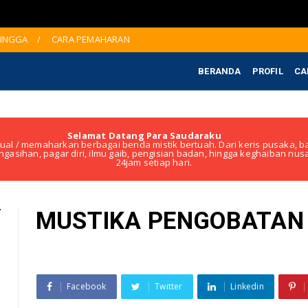
JINGGA
CARA PEMAHARAN
BERANDA
PROFIL
CA
Selamat Datang Para Saudaraku
ual / memaharkan berbagai benda mistik bertuah. Dari keris pusaka, ba
ngasihan, pagar diri, ilmu gaib, pengisian badan, hingga keghaiban nu
24jam setiap hari.
MUSTIKA PENGOBATAN
Facebook
Twitter
Linkedin