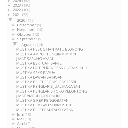
►
2024
(152)
►
2023
(110)
►
2022
(100)
►
2021
(72)
▼
2020
(116)
►
Desember
(9)
►
November
(10)
►
Oktober
(12)
►
September
(5)
▼
Agustus
(14)
MUSTIKA PESUGIHAN RATU BLORONG
MUSTIKA AMPUH PENGIRIM MIMPI
JIMAT SABUNG AYAM
MUSTIKA BERTUAH SANTET
MUSTIKA HOT PERANGSANG JARAK JAUH
MUSTIKA SEKS PAPUA
MUSTIKA LAWAN SAINGAN
MUSTIKA PELET SEJENIS GAY LESBI
MUSTIKA PENGLARIS JUAL MAKANAN
MUSTIKA PENGLARIS TOKO KELONTONG
JIMAT AMPUH JUDI ONLINE
MUSTIKA SIREP PENGOBATAN
MUSTIKA PEMISAH SUAMI ISTRI
MUSTIKA PELET PANTAI SELATAN
►
Juni
(10)
►
Mei
(10)
►
April
(9)