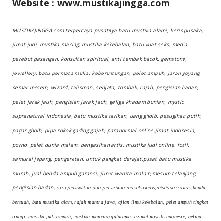
Website : www.mustikajingga.com
MUSTIKAJINGGA.com terpercaya pusatnya batu mustika alami, keris pusaka,
jimat judi, mustika macing, mustika kekebalan, batu kuat seks, media
perebut pasangan, konsultan spiritual, anti tembak bacok, gemstone,
jewellery, batu permata mulia, keberuntungan, pelet ampuh, jaran goyang,
semar mesem, wizard, talisman, senjata, tombak, rajah, pengisian badan,
pelet jarak jauh, pengisian jarak jauh, geliga khadam bunian, mystic,
supranatural indonesia, batu mustika tarikan, uang ghoib, pesugihan putih,
pagar ghoib, pipa rokok gading gajah, paranormal online,jimat indonesia,
porno, pelet dunia malam, pengasihan artis, mustika judi online, fosil,
samurai jepang, pengeretan, untuk pangkat derajat,pusat batu mustika
murah, jual benda ampuh garansi, jimat wanita malam,mesum telanjang,
pengisian badan,
cara perawatan dan penarikan mustika keris,mistis succubus,
benda
bertuah, batu mustika alam, rajah mantra jawa, ajian ilmu kekebalan, pelet ampuh tingkat
tinggi, mustika judi ampuh, mustika mancing galatama, azimat mistik indonesia, geliga