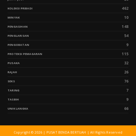
462
KOLEKSI PRIBADI
10
MINYAK
148
PENGASIHAN
54
PENGLARISAN
9
PENGOBATAN
115
PROTEKSI PEMAGARAN
32
PUSAKA
26
RAJAH
76
SEKS
7
TARING
9
TASBIH
66
UNIK LANGKA
Copyright ©
2026 | PUSAT BENDA BERTUAH | All Rights Reserved