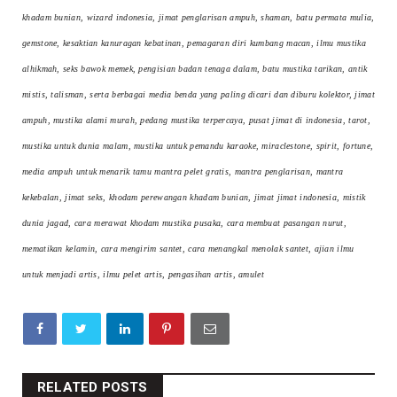
khadam bunian, wizard indonesia, jimat penglarisan ampuh, shaman, batu permata mulia,
gemstone, kesaktian kanuragan kebatinan, pemagaran diri kumbang macan, ilmu mustika
alhikmah, seks bawok memek, pengisian badan tenaga dalam, batu mustika tarikan, antik
mistis, talisman, serta berbagai media benda yang paling dicari dan diburu kolektor, jimat
ampuh, mustika alami murah, pedang mustika terpercaya, pusat jimat di indonesia, tarot,
mustika untuk dunia malam, mustika untuk pemandu karaoke, miraclestone, spirit, fortune,
media ampuh untuk menarik tamu mantra pelet gratis, mantra penglarisan, mantra
kekebalan, jimat seks, khodam perewangan khadam bunian, jimat jimat indonesia, mistik
dunia jagad, cara merawat khodam mustika pusaka, cara membuat pasangan nurut,
mematikan kelamin, cara mengirim santet, cara menangkal menolak santet, ajian ilmu
untuk menjadi artis, ilmu pelet artis, pengasihan artis, amulet
RELATED POSTS