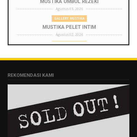
MUSTIKA UMBUL REZEKI
Agustus 03, 2026
GALLERY MUSTIKA
MUSTIKA PELET INTIM
Agustus 02, 2026
GALLERY MUSTIKA
MUSTIKA ZONA PENGLARIS
Agustus 01, 2026
GALLERY MUSTIKA
REKOMENDASI KAMI
MUSTIKA LANGGENG PERNIKAHAN
Agustus 01, 2026
GALLERY MUSTIKA
MUSTIKA KHODAM SURO
Agustus 01, 2026
GALLERY MUSTIKA
MUSTIKA MANTRA CINTA