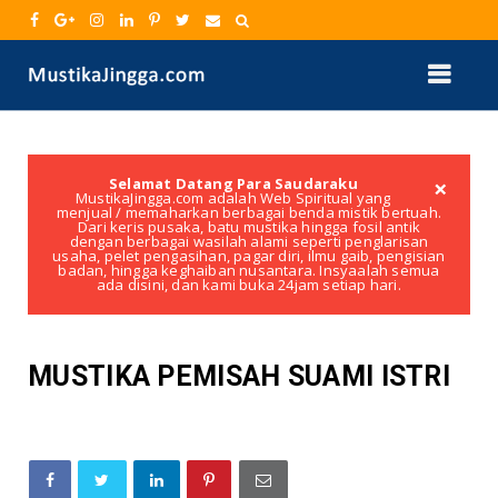
×
Selamat Datang Para Saudaraku
MustikaJingga.com adalah Web Spiritual yang
menjual / memaharkan berbagai benda mistik bertuah.
Dari keris pusaka, batu mustika hingga fosil antik
dengan berbagai wasilah alami seperti penglarisan
usaha, pelet pengasihan, pagar diri, ilmu gaib, pengisian
badan, hingga keghaiban nusantara. Insyaalah semua
ada disini, dan kami buka 24jam setiap hari.
MUSTIKA PEMISAH SUAMI ISTRI