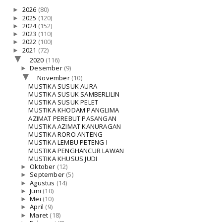
►
2026
(80)
►
2025
(120)
►
2024
(152)
►
2023
(110)
►
2022
(100)
►
2021
(72)
▼
2020
(116)
►
Desember
(9)
▼
November
(10)
MUSTIKA SUSUK AURA
MUSTIKA SUSUK SAMBERLILIN
MUSTIKA SUSUK PELET
MUSTIKA KHODAM PANGLIMA
AZIMAT PEREBUT PASANGAN
MUSTIKA AZIMAT KANURAGAN
MUSTIKA RORO ANTENG
MUSTIKA LEMBU PETENG I
MUSTIKA PENGHANCUR LAWAN
MUSTIKA KHUSUS JUDI
►
Oktober
(12)
►
September
(5)
►
Agustus
(14)
►
Juni
(10)
►
Mei
(10)
►
April
(9)
►
Maret
(18)