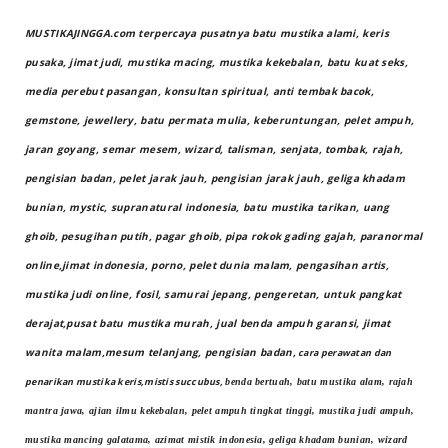
MUSTIKAJINGGA.com terpercaya pusatnya batu mustika alami, keris
pusaka, jimat judi, mustika macing, mustika kekebalan, batu kuat seks,
media perebut pasangan, konsultan spiritual, anti tembak bacok,
gemstone, jewellery, batu permata mulia, keberuntungan, pelet ampuh,
jaran goyang, semar mesem, wizard, talisman, senjata, tombak, rajah,
pengisian badan, pelet jarak jauh, pengisian jarak jauh, geliga khadam
bunian, mystic, supranatural indonesia, batu mustika tarikan, uang
ghoib, pesugihan putih, pagar ghoib, pipa rokok gading gajah, paranormal
online,jimat indonesia, porno, pelet dunia malam, pengasihan artis,
mustika judi online, fosil, samurai jepang, pengeretan, untuk pangkat
derajat,pusat batu mustika murah, jual benda ampuh garansi, jimat
wanita malam,mesum telanjang, pengisian badan,
cara perawatan dan
penarikan mustika keris,mistis succubus,
benda bertuah, batu mustika alam, rajah
mantra jawa, ajian ilmu kekebalan, pelet ampuh tingkat tinggi, mustika judi ampuh,
mustika mancing galatama, azimat mistik indonesia, geliga khadam bunian, wizard