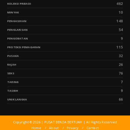
462
KOLEKSI PRIBADI
10
MINYAK
148
PENGASIHAN
54
PENGLARISAN
9
PENGOBATAN
115
PROTEKSI PEMAGARAN
32
PUSAKA
26
RAJAH
76
SEKS
7
TARING
9
TASBIH
66
UNIK LANGKA
Copyright ©
2026 | PUSAT BENDA BERTUAH | All Rights Reserved
Home
About
Privacy
Contact