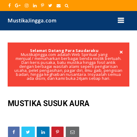
×
Selamat Datang Para Saudaraku
MustikaJingga.com adalah Web Spiritual yang
menjual / memaharkan berbagai benda mistik bertuah.
Dari keris pusaka, batu mustika hingga fosil antik
dengan berbagai wasilah alami seperti penglarisan
usaha, pelet pengasihan, pagar diri, ilmu gaib, pengisian
badan, hingga keghaiban nusantara. Insyaalah semua
ada disini, dan kami buka 24jam setiap hari.
MUSTIKA SUSUK AURA