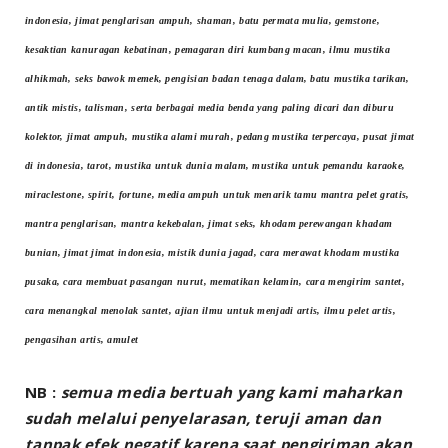
indonesia, jimat penglarisan ampuh, shaman, batu permata mulia, gemstone,
kesaktian kanuragan kebatinan, pemagaran diri kumbang macan, ilmu mustika
alhikmah, seks bawok memek, pengisian badan tenaga dalam, batu mustika tarikan,
antik mistis, talisman, serta berbagai media benda yang paling dicari dan diburu
kolektor, jimat ampuh, mustika alami murah, pedang mustika terpercaya, pusat jimat
di indonesia, tarot, mustika untuk dunia malam, mustika untuk pemandu karaoke,
miraclestone, spirit, fortune, media ampuh untuk menarik tamu mantra pelet gratis,
mantra penglarisan, mantra kekebalan, jimat seks, khodam perewangan khadam
bunian, jimat jimat indonesia, mistik dunia jagad, cara merawat khodam mustika
pusaka, cara membuat pasangan nurut, mematikan kelamin, cara mengirim santet,
cara menangkal menolak santet, ajian ilmu untuk menjadi artis, ilmu pelet artis,
pengasihan artis, amulet
NB :
semua media bertuah yang kami maharkan
sudah melalui penyelarasan, teruji aman dan
tanpak efek negatif karena saat pengiriman akan