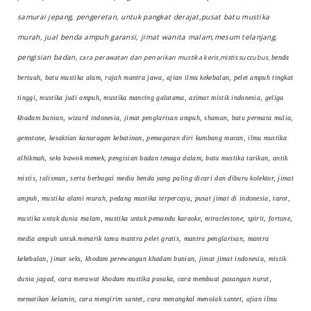
samurai jepang, pengeretan, untuk pangkat derajat,pusat batu mustika
murah, jual benda ampuh garansi, jimat wanita malam,mesum telanjang,
pengisian badan,
cara perawatan dan penarikan mustika keris,mistis succubus,
benda
bertuah, batu mustika alam, rajah mantra jawa, ajian ilmu kekebalan, pelet ampuh tingkat
tinggi, mustika judi ampuh, mustika mancing galatama, azimat mistik indonesia, geliga
khadam bunian, wizard indonesia, jimat penglarisan ampuh, shaman, batu permata mulia,
gemstone, kesaktian kanuragan kebatinan, pemagaran diri kumbang macan, ilmu mustika
alhikmah, seks bawok memek, pengisian badan tenaga dalam, batu mustika tarikan, antik
mistis, talisman, serta berbagai media benda yang paling dicari dan diburu kolektor, jimat
ampuh, mustika alami murah, pedang mustika terpercaya, pusat jimat di indonesia, tarot,
mustika untuk dunia malam, mustika untuk pemandu karaoke, miraclestone, spirit, fortune,
media ampuh untuk menarik tamu mantra pelet gratis, mantra penglarisan, mantra
kekebalan, jimat seks, khodam perewangan khadam bunian, jimat jimat indonesia, mistik
dunia jagad, cara merawat khodam mustika pusaka, cara membuat pasangan nurut,
mematikan kelamin, cara mengirim santet, cara menangkal menolak santet, ajian ilmu