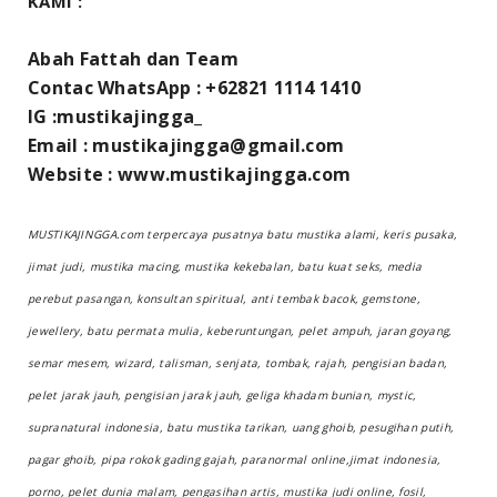
KAMI :
Abah Fattah dan Team
Contac WhatsApp : +62821 1114 1410
IG :mustikajingga_
Email : mustikajingga@gmail.com
Website : www.mustikajingga.com
MUSTIKAJINGGA.com terpercaya pusatnya batu mustika alami, keris pusaka,
jimat judi, mustika macing, mustika kekebalan, batu kuat seks, media
perebut pasangan, konsultan spiritual, anti tembak bacok, gemstone,
jewellery, batu permata mulia, keberuntungan, pelet ampuh, jaran goyang,
semar mesem, wizard, talisman, senjata, tombak, rajah, pengisian badan,
pelet jarak jauh, pengisian jarak jauh, geliga khadam bunian, mystic,
supranatural indonesia, batu mustika tarikan, uang ghoib, pesugihan putih,
pagar ghoib, pipa rokok gading gajah, paranormal online,jimat indonesia,
porno, pelet dunia malam, pengasihan artis, mustika judi online, fosil,