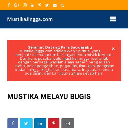
×
Selamat Datang Para Saudaraku
MustikaJingga.com adalah Web Spiritual yang
menjual / memaharkan berbagai benda mistik bertuah.
Dari keris pusaka, batu mustika hingga fosil antik
dengan berbagai wasilah alami seperti penglarisan
usaha, pelet pengasihan, pagar diri, ilmu gaib, pengisian
badan, hingga keghaiban nusantara. Insyaalah semua
ada disini, dan kami buka 24jam setiap hari.
MUSTIKA MELAYU BUGIS