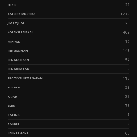
22
FOSIL
1279
GALLERY MUSTIKA
26
JIMAT JUDI
462
KOLEKSI PRIBADI
10
MINYAK
148
PENGASIHAN
54
PENGLARISAN
9
PENGOBATAN
115
PROTEKSI PEMAGARAN
32
PUSAKA
26
RAJAH
76
SEKS
7
TARING
9
TASBIH
66
UNIK LANGKA