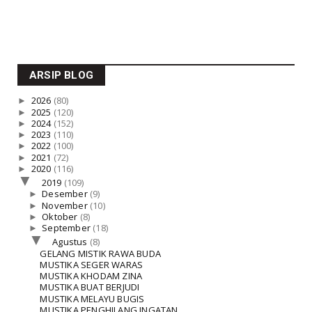
ARSIP BLOG
►
2026
(80)
►
2025
(120)
►
2024
(152)
►
2023
(110)
►
2022
(100)
►
2021
(72)
►
2020
(116)
▼
2019
(109)
►
Desember
(9)
►
November
(10)
►
Oktober
(8)
►
September
(18)
▼
Agustus
(8)
GELANG MISTIK RAWA BUDA
MUSTIKA SEGER WARAS
MUSTIKA KHODAM ZINA
MUSTIKA BUAT BERJUDI
MUSTIKA MELAYU BUGIS
MUSTIKA PENGHILANG INGATAN