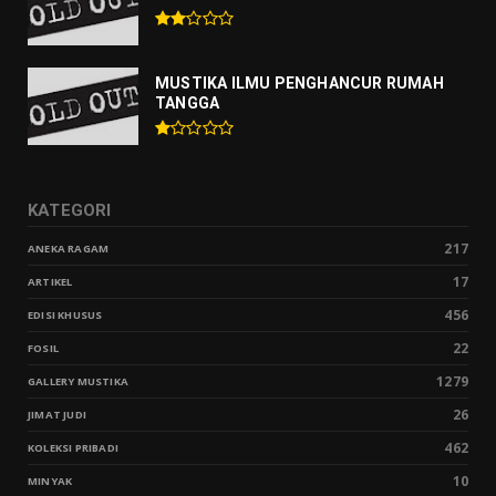
MUSTIKA ILMU PENGHANCUR RUMAH
TANGGA
KATEGORI
217
ANEKA RAGAM
17
ARTIKEL
456
EDISI KHUSUS
22
FOSIL
1279
GALLERY MUSTIKA
26
JIMAT JUDI
462
KOLEKSI PRIBADI
10
MINYAK