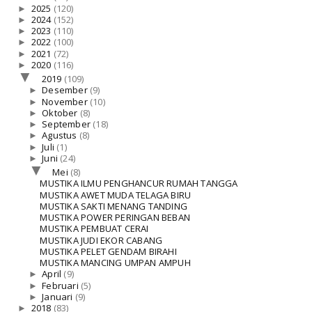
►
2025
(120)
►
2024
(152)
►
2023
(110)
►
2022
(100)
►
2021
(72)
►
2020
(116)
▼
2019
(109)
►
Desember
(9)
►
November
(10)
►
Oktober
(8)
►
September
(18)
►
Agustus
(8)
►
Juli
(1)
►
Juni
(24)
▼
Mei
(8)
MUSTIKA ILMU PENGHANCUR RUMAH TANGGA
MUSTIKA AWET MUDA TELAGA BIRU
MUSTIKA SAKTI MENANG TANDING
MUSTIKA POWER PERINGAN BEBAN
MUSTIKA PEMBUAT CERAI
MUSTIKA JUDI EKOR CABANG
MUSTIKA PELET GENDAM BIRAHI
MUSTIKA MANCING UMPAN AMPUH
►
April
(9)
►
Februari
(5)
►
Januari
(9)
►
2018
(83)