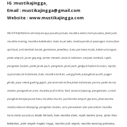
IG :mustikajingga_
Email : mustikajingga@gmail.com
Website : www.mustikajingga.com
MUSTIKAJINGGA.com terpercaya pusatnya batu mustika alami, keris pusaka, jimat judi,
mustika macing, mustika kekebalan, batu kuat seks, media perebut pasangan, konsultan
spiritual, anti tembak bacok, gemstone, jewellery, batu permata mulia, keberuntungan,
pelet ampuh, jaran goyang, semar mesem, wizard, talisman, senjata, tombak, rajah,
pengisian badan, pelet jarak jauh, pengisian jarak jauh, geliga khadam bunian, mystic,
supranatural indonesia, batu mustika tarikan, uang ghoib, pesugihan putih, pagar
ghoib, pipa rokok gading gajah, paranormal online,jimat indonesia, porno, pelet dunia
malam, pengasihan artis, mustika judi online, fosil, samurai jepang, pengeretan, untuk
pangkat derajat,pusat batu mustika murah, jual benda ampuh garansi, jimat wanita
malam,mesum telanjang, pengisian badan, cara perawatan dan penarikan mustika
keris,mistis succubus,
benda bertuah, batu mustika alam, rajah mantra jawa, ajian ilmu
kekebalan, pelet ampuh tingkat tinggi, mustika judi ampuh, mustika mancing galatama,