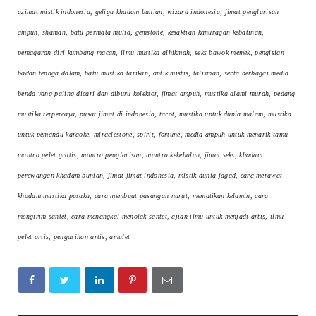
azimat mistik indonesia, geliga khadam bunian, wizard indonesia, jimat penglarisan
ampuh, shaman, batu permata mulia, gemstone, kesaktian kanuragan kebatinan,
pemagaran diri kumbang macan, ilmu mustika alhikmah, seks bawok memek, pengisian
badan tenaga dalam, batu mustika tarikan, antik mistis, talisman, serta berbagai media
benda yang paling dicari dan diburu kolektor, jimat ampuh, mustika alami murah, pedang
mustika terpercaya, pusat jimat di indonesia, tarot, mustika untuk dunia malam, mustika
untuk pemandu karaoke, miraclestone, spirit, fortune, media ampuh untuk menarik tamu
mantra pelet gratis, mantra penglarisan, mantra kekebalan, jimat seks, khodam
perewangan khadam bunian, jimat jimat indonesia, mistik dunia jagad, cara merawat
khodam mustika pusaka, cara membuat pasangan nurut, mematikan kelamin, cara
mengirim santet, cara menangkal menolak santet, ajian ilmu untuk menjadi artis, ilmu
pelet artis, pengasihan artis, amulet