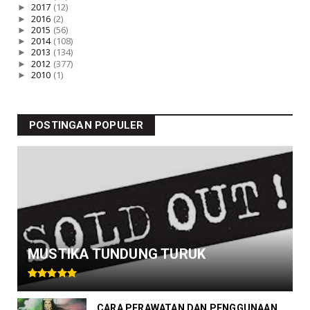
►
2017
(12)
►
2016
(2)
►
2015
(56)
►
2014
(108)
►
2013
(134)
►
2012
(377)
►
2010
(1)
POSTINGAN POPULER
MUSTIKA TUNDUNG TURUK
CARA PERAWATAN DAN PENGGUNAAN