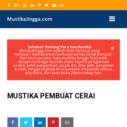
×
Selamat Datang Para Saudaraku
MustikaJingga.com adalah Web Spiritual yang
menjual / memaharkan berbagai benda mistik bertuah.
Dari keris pusaka, batu mustika hingga fosil antik
dengan berbagai wasilah alami seperti penglarisan
usaha, pelet pengasihan, pagar diri, ilmu gaib, pengisian
badan, hingga keghaiban nusantara. Insyaalah semua
ada disini, dan kami buka 24jam setiap hari.
MUSTIKA PEMBUAT CERAI