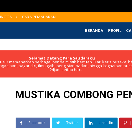
JINGGA
CARA PEMAHARAN
BERANDA
PROFIL
CA
Selamat Datang Para Saudaraku
ual / memaharkan berbagai benda mistik bertuah. Dari keris pusaka, ba
ngasihan, pagar diri, ilmu gaib, pengisian badan, hingga keghaiban nu
24jam setiap hari.
MUSTIKA COMBONG PE
Facebook
Twitter
Linkedin