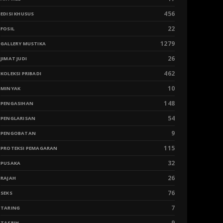
456
EDISI KHUSUS
22
FOSIL
1279
GALLERY MUSTIKA
26
JIMAT JUDI
462
KOLEKSI PRIBADI
10
MINYAK
148
PENGASIHAN
54
PENGLARISAN
9
PENGOBATAN
115
PROTEKSI PEMAGARAN
32
PUSAKA
26
RAJAH
76
SEKS
7
TARING
9
TASBIH