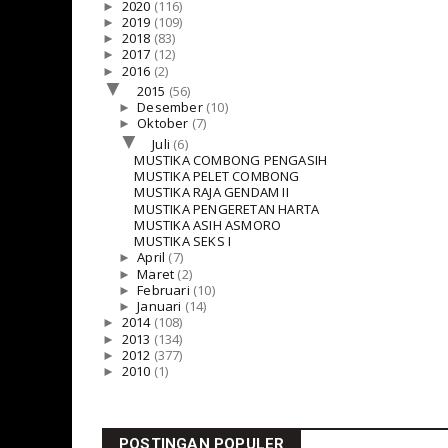
►
2020
(116)
►
2019
(109)
►
2018
(83)
►
2017
(12)
►
2016
(2)
▼
2015
(56)
►
Desember
(10)
►
Oktober
(7)
▼
Juli
(6)
MUSTIKA COMBONG PENGASIH
MUSTIKA PELET COMBONG
MUSTIKA RAJA GENDAM II
MUSTIKA PENGERETAN HARTA
MUSTIKA ASIH ASMORO
MUSTIKA SEKS I
►
April
(7)
►
Maret
(2)
►
Februari
(10)
►
Januari
(14)
►
2014
(108)
►
2013
(134)
►
2012
(377)
►
2010
(1)
POSTINGAN POPULER