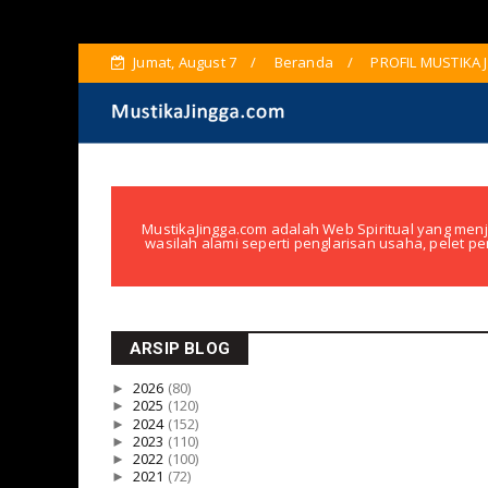
Jumat, August 7
Beranda
PROFIL MUSTIKA 
MustikaJingga.com adalah Web Spiritual yang menj
wasilah alami seperti penglarisan usaha, pelet pe
ARSIP BLOG
►
2026
(80)
►
2025
(120)
►
2024
(152)
►
2023
(110)
►
2022
(100)
►
2021
(72)