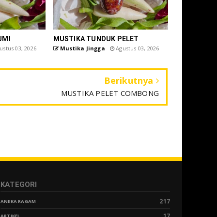
UMI
MUSTIKA TUNDUK PELET
stus 03, 2026
Mustika Jingga
Agustus 03, 2026
Berikutnya
MUSTIKA PELET COMBONG
KATEGORI
217
ANEKA RAGAM
17
ARTIKEL