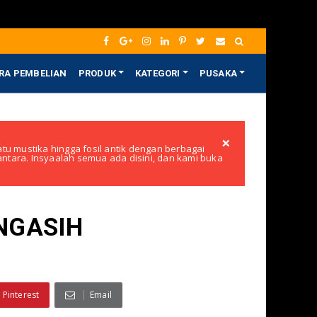
RA PEMBELIAN
PRODUK
KATEGORI
PUSAKA
×
tu mustika hingga fosil antik dengan berbagai
santara. Insyaalah semua ada disini, dan kami buka
NGASIH
Pinterest
Email