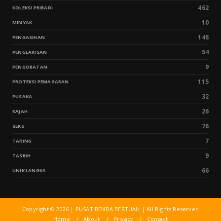
462
KOLEKSI PRIBADI
10
MINYAK
148
PENGASIHAN
54
PENGLARISAN
9
PENGOBATAN
115
PROTEKSI PEMAGARAN
32
PUSAKA
26
RAJAH
76
SEKS
7
TARING
9
TASBIH
66
UNIK LANGKA
Copyright ©
2026 | PUSAT BENDA BERTUAH | All Rights Reserved
Home
About
Privacy
Contact