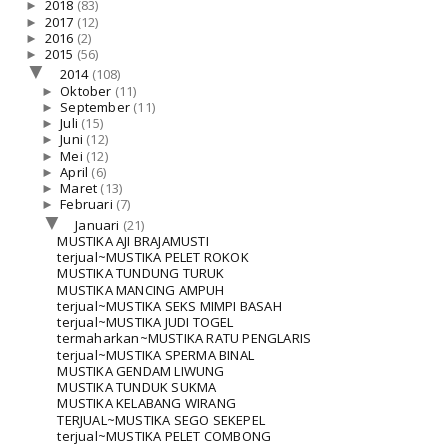
►
2018
(83)
►
2017
(12)
►
2016
(2)
►
2015
(56)
▼
2014
(108)
►
Oktober
(11)
►
September
(11)
►
Juli
(15)
►
Juni
(12)
►
Mei
(12)
►
April
(6)
►
Maret
(13)
►
Februari
(7)
▼
Januari
(21)
MUSTIKA AJI BRAJAMUSTI
terjual~MUSTIKA PELET ROKOK
MUSTIKA TUNDUNG TURUK
MUSTIKA MANCING AMPUH
terjual~MUSTIKA SEKS MIMPI BASAH
terjual~MUSTIKA JUDI TOGEL
termaharkan~MUSTIKA RATU PENGLARIS
terjual~MUSTIKA SPERMA BINAL
MUSTIKA GENDAM LIWUNG
MUSTIKA TUNDUK SUKMA
MUSTIKA KELABANG WIRANG
TERJUAL~MUSTIKA SEGO SEKEPEL
terjual~MUSTIKA PELET COMBONG