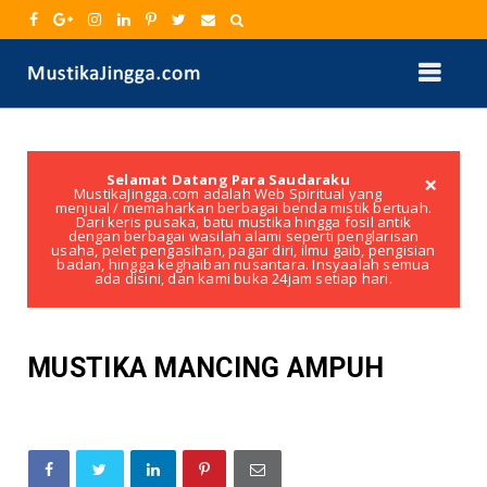
×
Selamat Datang Para Saudaraku
MustikaJingga.com adalah Web Spiritual yang
menjual / memaharkan berbagai benda mistik bertuah.
Dari keris pusaka, batu mustika hingga fosil antik
dengan berbagai wasilah alami seperti penglarisan
usaha, pelet pengasihan, pagar diri, ilmu gaib, pengisian
badan, hingga keghaiban nusantara. Insyaalah semua
ada disini, dan kami buka 24jam setiap hari.
MUSTIKA MANCING AMPUH