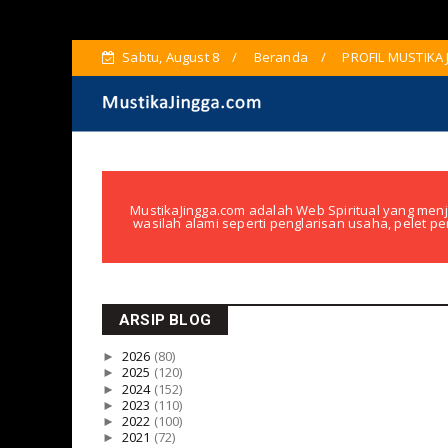
Sabtu, August 8
Beranda
PROFIL MUSTIKA
MustikaJingga.com adalah Web Spiritual yang menj
wasilah alami seperti penglarisan usaha, pelet pe
ARSIP BLOG
►
2026
(80)
►
2025
(120)
►
2024
(152)
►
2023
(110)
►
2022
(100)
►
2021
(72)