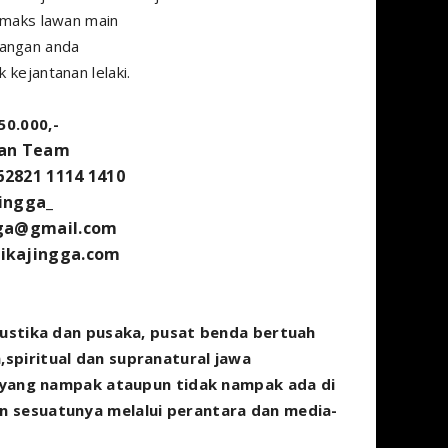
imaks lawan main
angan anda
 kejantanan lelaki.
50.000,-
dan Team
62821 1114 1410
jingga_
gga@gmail.com
ikajingga.com
mustika dan pusaka, pusat benda bertuah
spiritual dan supranatural jawa
k yang nampak ataupun tidak nampak ada di
n sesuatunya melalui perantara dan media-