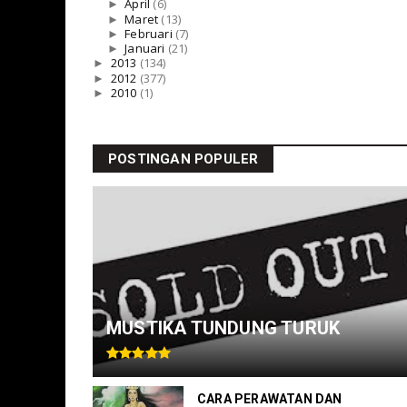
►
April
(6)
►
Maret
(13)
►
Februari
(7)
►
Januari
(21)
►
2013
(134)
►
2012
(377)
►
2010
(1)
POSTINGAN POPULER
MUSTIKA TUNDUNG TURUK
CARA PERAWATAN DAN