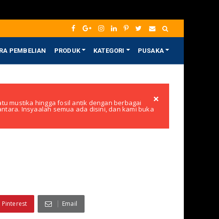
RA PEMBELIAN
PRODUK
KATEGORI
PUSAKA
×
tu mustika hingga fosil antik dengan berbagai
santara. Insyaalah semua ada disini, dan kami buka
Pinterest
Email