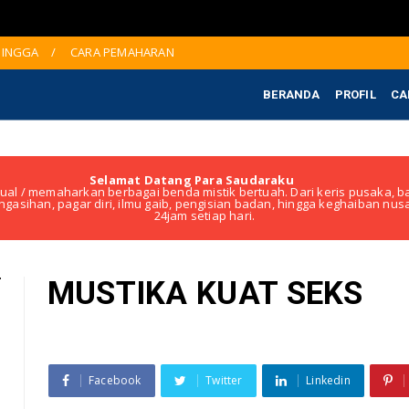
 JINGGA
CARA PEMAHARAN
BERANDA
PROFIL
CA
Selamat Datang Para Saudaraku
ual / memaharkan berbagai benda mistik bertuah. Dari keris pusaka, ba
ngasihan, pagar diri, ilmu gaib, pengisian badan, hingga keghaiban nu
24jam setiap hari.
MUSTIKA KUAT SEKS
Facebook
Twitter
Linkedin