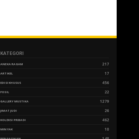
KATEGORI
217
ANEKA RAGAM
17
ARTIKEL
456
EDISI KHUSUS
22
FOSIL
1279
GALLERY MUSTIKA
26
JIMAT JUDI
462
KOLEKSI PRIBADI
10
MINYAK
148
PENGASIHAN