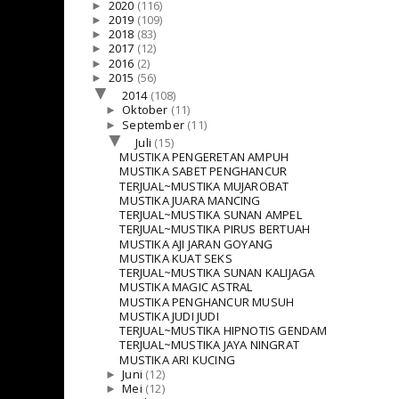
►
2020
(116)
►
2019
(109)
►
2018
(83)
►
2017
(12)
►
2016
(2)
►
2015
(56)
▼
2014
(108)
►
Oktober
(11)
►
September
(11)
▼
Juli
(15)
MUSTIKA PENGERETAN AMPUH
MUSTIKA SABET PENGHANCUR
TERJUAL~MUSTIKA MUJAROBAT
MUSTIKA JUARA MANCING
TERJUAL~MUSTIKA SUNAN AMPEL
TERJUAL~MUSTIKA PIRUS BERTUAH
MUSTIKA AJI JARAN GOYANG
MUSTIKA KUAT SEKS
TERJUAL~MUSTIKA SUNAN KALIJAGA
MUSTIKA MAGIC ASTRAL
MUSTIKA PENGHANCUR MUSUH
MUSTIKA JUDI JUDI
TERJUAL~MUSTIKA HIPNOTIS GENDAM
TERJUAL~MUSTIKA JAYA NINGRAT
MUSTIKA ARI KUCING
►
Juni
(12)
►
Mei
(12)