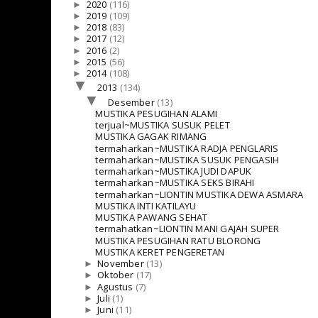
►
2020
(116)
►
2019
(109)
►
2018
(83)
►
2017
(12)
►
2016
(2)
►
2015
(56)
►
2014
(108)
▼
2013
(134)
▼
Desember
(13)
MUSTIKA PESUGIHAN ALAMI
terjual~MUSTIKA SUSUK PELET
MUSTIKA GAGAK RIMANG
termaharkan~MUSTIKA RADJA PENGLARIS
termaharkan~MUSTIKA SUSUK PENGASIH
termaharkan~MUSTIKA JUDI DAPUK
termaharkan~MUSTIKA SEKS BIRAHI
termaharkan~LIONTIN MUSTIKA DEWA ASMARA
MUSTIKA INTI KATILAYU
MUSTIKA PAWANG SEHAT
termahatkan~LIONTIN MANI GAJAH SUPER
MUSTIKA PESUGIHAN RATU BLORONG
MUSTIKA KERET PENGERETAN
►
November
(13)
►
Oktober
(17)
►
Agustus
(7)
►
Juli
(1)
►
Juni
(11)