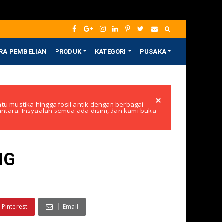
RA PEMBELIAN
PRODUK
KATEGORI
PUSAKA
×
tu mustika hingga fosil antik dengan berbagai
santara. Insyaalah semua ada disini, dan kami buka
NG
Pinterest
Email