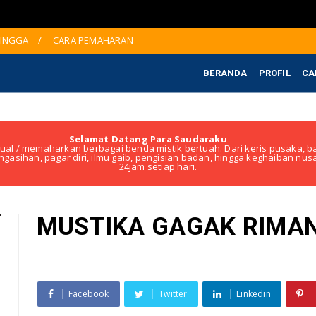
JINGGA
CARA PEMAHARAN
BERANDA
PROFIL
CA
Selamat Datang Para Saudaraku
ual / memaharkan berbagai benda mistik bertuah. Dari keris pusaka, ba
ngasihan, pagar diri, ilmu gaib, pengisian badan, hingga keghaiban nu
24jam setiap hari.
MUSTIKA GAGAK RIMA
Facebook
Twitter
Linkedin