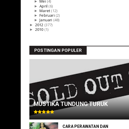
►
Mei
(4)
►
April
(6)
►
Maret
(12)
►
Februari
(2)
►
Januari
(48)
►
2012
(377)
►
2010
(1)
POSTINGAN POPULER
MUSTIKA TUNDUNG TURUK
CARA PERAWATAN DAN