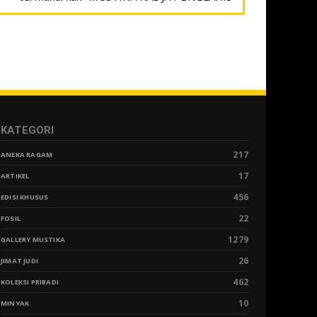
KATEGORI
217
ANEKA RAGAM
17
ARTIKEL
456
EDISI KHUSUS
22
FOSIL
1279
GALLERY MUSTIKA
26
JIMAT JUDI
462
KOLEKSI PRIBADI
10
MINYAK