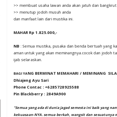
>> membuat usaha lawan anda akan jatuh dan bangkrut
>> menutup jodoh musuh anda
dan manfaat lain dari mustika ini.
MAHAR Rp 1.825.000,-
NB
: Semua mustika, pusaka dan benda bertuah yang ka
aman untuk yang akan meminangnya.cocok dan jodoh tan
ijab selaraskan.
NG BERMINAT MEMAHARI / MEMINANG SIL
BAGI YA
Dhiajeng Ayu Sari
Phone Contac : +6285728925588
Pin Blackberry : 2849A900
"Semua yang ada di dunia jagad semesta ini baik yang n
kekuasaan-NYA. semua berkah, wangsit dan sesuatunya 