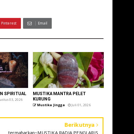
Pinterest
Email
N SPIRITUAL
MUSTIKA MANTRA PELET
KURUNG
stus 03, 2026
Mustika Jingga
Juli 01, 2026
Berikutnya
termaharkan~MUSTIKA RADJA PENGLARIS