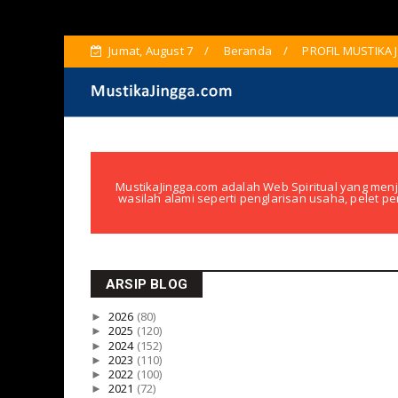
Jumat, August 7
Beranda
PROFIL MUSTIKA 
MustikaJingga.com adalah Web Spiritual yang menj
wasilah alami seperti penglarisan usaha, pelet pe
ARSIP BLOG
►
2026
(80)
►
2025
(120)
►
2024
(152)
►
2023
(110)
►
2022
(100)
►
2021
(72)