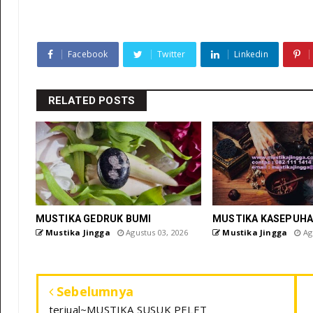
Facebook
Twitter
Linkedin
RELATED POSTS
MUSTIKA GEDRUK BUMI
MUSTIKA KASEPUHA
Mustika Jingga
Agustus 03, 2026
Mustika Jingga
Agu
Sebelumnya
terjual~MUSTIKA SUSUK PELET