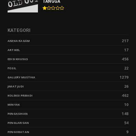
TANGGA
KATEGORI
217
ANEKA RAGAM
17
ARTIKEL
456
EDISI KHUSUS
22
FOSIL
1279
GALLERY MUSTIKA
26
JIMAT JUDI
462
KOLEKSI PRIBADI
10
MINYAK
148
PENGASIHAN
54
PENGLARISAN
9
PENGOBATAN