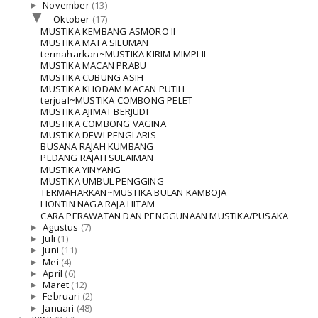
►
November
(13)
▼
Oktober
(17)
MUSTIKA KEMBANG ASMORO II
MUSTIKA MATA SILUMAN
termaharkan~MUSTIKA KIRIM MIMPI II
MUSTIKA MACAN PRABU
MUSTIKA CUBUNG ASIH
MUSTIKA KHODAM MACAN PUTIH
terjual~MUSTIKA COMBONG PELET
MUSTIKA AJIMAT BERJUDI
MUSTIKA COMBONG VAGINA
MUSTIKA DEWI PENGLARIS
BUSANA RAJAH KUMBANG
PEDANG RAJAH SULAIMAN
MUSTIKA YINYANG
MUSTIKA UMBUL PENGGING
TERMAHARKAN~MUSTIKA BULAN KAMBOJA
LIONTIN NAGA RAJA HITAM
CARA PERAWATAN DAN PENGGUNAAN MUSTIKA/PUSAKA
►
Agustus
(7)
►
Juli
(1)
►
Juni
(11)
►
Mei
(4)
►
April
(6)
►
Maret
(12)
►
Februari
(2)
►
Januari
(48)