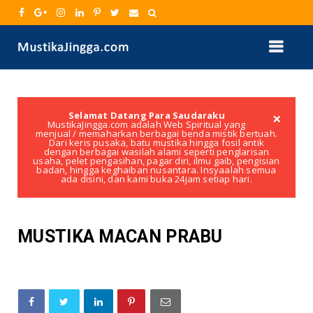
×
Selamat Datang Para Saudaraku
MustikaJingga.com adalah Web Spiritual yang
menjual / memaharkan berbagai benda mistik bertuah.
Dari keris pusaka, batu mustika hingga fosil antik
dengan berbagai wasilah alami seperti penglarisan
usaha, pelet pengasihan, pagar diri, ilmu gaib, pengisian
badan, hingga keghaiban nusantara. Insyaalah semua
ada disini, dan kami buka 24jam setiap hari.
MUSTIKA MACAN PRABU