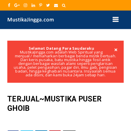
×
Selamat Datang Para Saudaraku
MustikaJingga.com adalah Web Spiritual yang
menjual / memaharkan berbagai benda mistik bertuah.
Dari keris pusaka, batu mustika hingga fosil antik
dengan berbagai wasilah alami seperti penglarisan
usaha, pelet pengasihan, pagar diri, ilmu gaib, pengisian
badan, hingga keghaiban nusantara. Insyaalah semua
ada disini, dan kami buka 24jam setiap hari.
TERJUAL~MUSTIKA PUSER
GHOIB