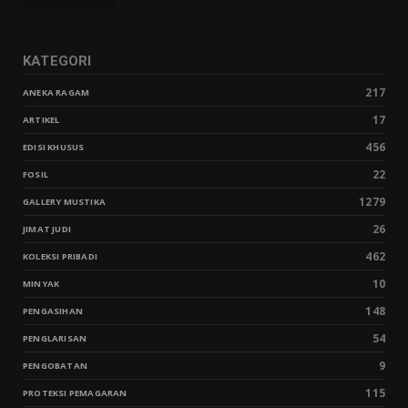
KATEGORI
217
ANEKA RAGAM
17
ARTIKEL
456
EDISI KHUSUS
22
FOSIL
1279
GALLERY MUSTIKA
26
JIMAT JUDI
462
KOLEKSI PRIBADI
10
MINYAK
148
PENGASIHAN
54
PENGLARISAN
9
PENGOBATAN
115
PROTEKSI PEMAGARAN