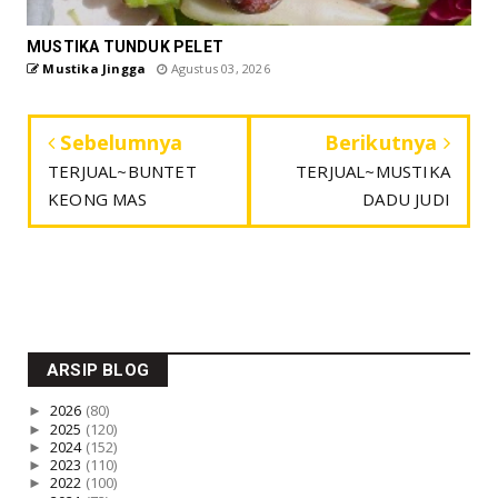
MUSTIKA TUNDUK PELET
Mustika Jingga
Agustus 03, 2026
Sebelumnya
Berikutnya
TERJUAL~BUNTET
TERJUAL~MUSTIKA
KEONG MAS
DADU JUDI
ARSIP BLOG
►
2026
(80)
►
2025
(120)
►
2024
(152)
►
2023
(110)
►
2022
(100)