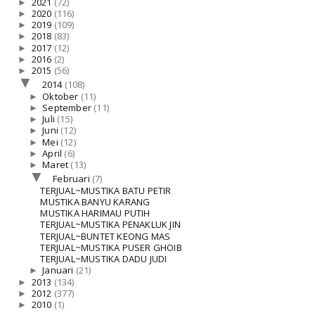
►
2021
(72)
►
2020
(116)
►
2019
(109)
►
2018
(83)
►
2017
(12)
►
2016
(2)
►
2015
(56)
▼
2014
(108)
►
Oktober
(11)
►
September
(11)
►
Juli
(15)
►
Juni
(12)
►
Mei
(12)
►
April
(6)
►
Maret
(13)
▼
Februari
(7)
TERJUAL~MUSTIKA BATU PETIR
MUSTIKA BANYU KARANG
MUSTIKA HARIMAU PUTIH
TERJUAL~MUSTIKA PENAKLUK JIN
TERJUAL~BUNTET KEONG MAS
TERJUAL~MUSTIKA PUSER GHOIB
TERJUAL~MUSTIKA DADU JUDI
►
Januari
(21)
►
2013
(134)
►
2012
(377)
►
2010
(1)