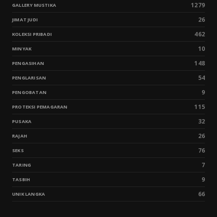
1279
GALLERY MUSTIKA
26
JIMAT JUDI
462
KOLEKSI PRIBADI
10
MINYAK
148
PENGASIHAN
54
PENGLARISAN
9
PENGOBATAN
115
PROTEKSI PEMAGARAN
32
PUSAKA
26
RAJAH
76
SEKS
7
TARING
9
TASBIH
66
UNIK LANGKA