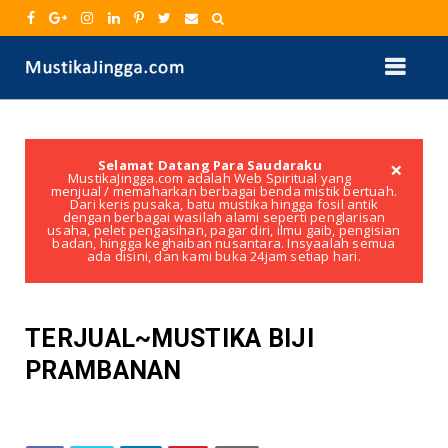
×
Selamat Datang Para Saudaraku
MustikaJingga.com adalah Web Spiritual yang
menjual / memaharkan berbagai benda mistik bertuah.
Dari keris pusaka, batu mustika hingga fosil antik
dengan berbagai wasilah alami seperti penglarisan
usaha, pelet pengasihan, pagar diri, ilmu gaib, pengisian
badan, hingga keghaiban nusantara. Insyaalah semua
ada disini, dan kami buka 24jam setiap hari.
TERJUAL~MUSTIKA BIJI
PRAMBANAN