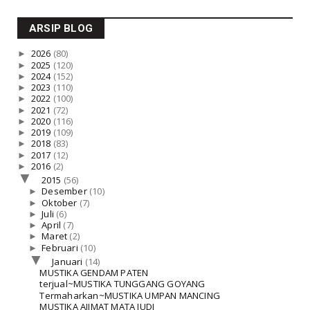
ARSIP BLOG
►
2026
(80)
►
2025
(120)
►
2024
(152)
►
2023
(110)
►
2022
(100)
►
2021
(72)
►
2020
(116)
►
2019
(109)
►
2018
(83)
►
2017
(12)
►
2016
(2)
▼
2015
(56)
►
Desember
(10)
►
Oktober
(7)
►
Juli
(6)
►
April
(7)
►
Maret
(2)
►
Februari
(10)
▼
Januari
(14)
MUSTIKA GENDAM PATEN
terjual~MUSTIKA TUNGGANG GOYANG
Termaharkan~MUSTIKA UMPAN MANCING
MUSTIKA AJIMAT MATA JUDI